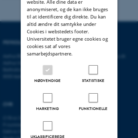
website. Alle dine data er
anonymiseret, og de kan ikke bruges
til at identificere dig direkte. Du kan
altid ændre dit samtykke under
Cookies i webstedets footer.
Universitetet bruger egne cookies og
PSYKOLOGISK INSTITUT
KONTAKT
cookies sat af vores
samarbejdspartnere.
Aarhus BSS
E-mail:
psykologi@psy.au.dk
Aarhus Universitet
Bartholins Allé 11
8000 Aarhus C
NØDVENDIGE
STATISTISKE
CVR
MARKETING
FUNKTIONELLE
CVR-nr: 31119103
P-nummer: 1016397225
EAN-nr: 5798000419605
UKLASSIFICEREDE
Stedkode: 5411