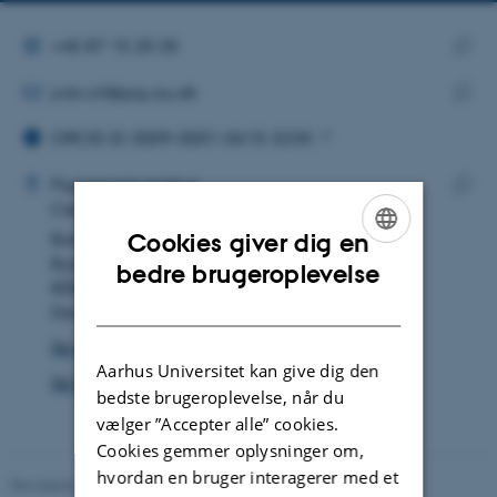
telefonnummer
mailadr
ALTERNATIVT TELEFONNUMMER
+45 87 15 20 35
MAILADRESSE
Kopie
jvdv.crf@psy.au.dk
telef
ORCID ID
Kopie
ORCID iD: 0009-0001-0615-3230
maila
ADRESSE
Jannet van der Veen
Psykologisk Institut
Center for Rusmiddelforskning
Kopie
Bartholins Allé 10
adres
Cookies giver dig en
Bygning 1322, lokale 223
ENGLISH
bedre brugeroplevelse
8000 Aarhus C
DANISH
Danmark
Se på kort
Aarhus Universitet kan give dig den
Se Pure-profil
bedste brugeroplevelse, når du
vælger ”Accepter alle” cookies.
Cookies gemmer oplysninger om,
hvordan en bruger interagerer med et
Revideret 01.06.2026
-
Psykologisk Institut