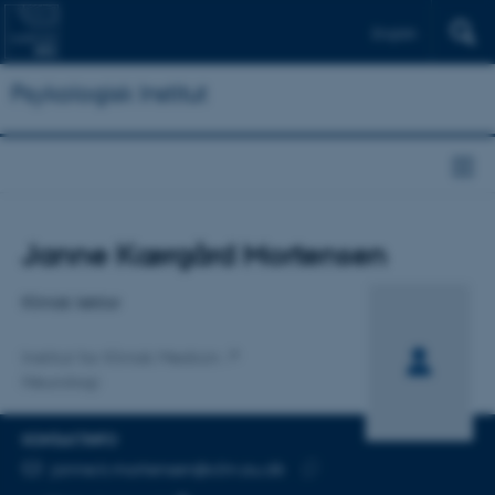
English
Psykologisk Institut
Titel
Janne Kærgård Mortensen
Primær tilknytning
Klinisk lektor
Institut for Klinisk Medicin
Neurologi
KONTAKTINFO
MAILADRESSE
janne.k.mortensen@clin.au.dk