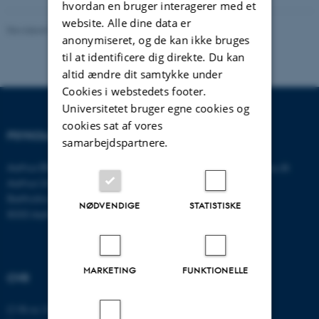
hvordan en bruger interagerer med et
website. Alle dine data er
Revideret 01.06.2026
-
Psykologisk Institut
anonymiseret, og de kan ikke bruges
til at identificere dig direkte. Du kan
altid ændre dit samtykke under
Cookies i webstedets footer.
Universitetet bruger egne cookies og
cookies sat af vores
PSYKOLOGISK INSTITUT
KONTAKT
samarbejdspartnere.
Aarhus BSS
E-mail:
psykologi@psy.au.dk
Aarhus Universitet
Bartholins Allé 11
NØDVENDIGE
STATISTISKE
8000 Aarhus C
MARKETING
FUNKTIONELLE
CVR
CVR-nr: 31119103