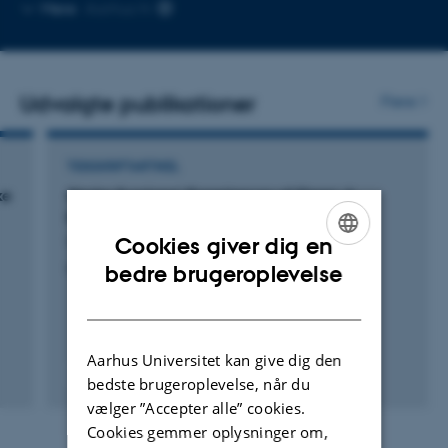
Kopier
Mere
Aarhus N
mailadresse
Udvalgte publikationer
Flere
TIDSSKRIFTARTIKEL
ke
Stroke Survivors' Experiences of Sleep: A
Hermeneutic Phenomenological Study
Westh, I. +5.
Cookies giver dig en
ENGLISH
Nursing Research and Practice
bedre brugeroplevelse
DANISH
Aarhus Universitet kan give dig den
Fagfællebedømt
bedste brugeroplevelse, når du
Digital
vælger ”Accepter alle” cookies.
version
Cookies gemmer oplysninger om,
vedhæftet