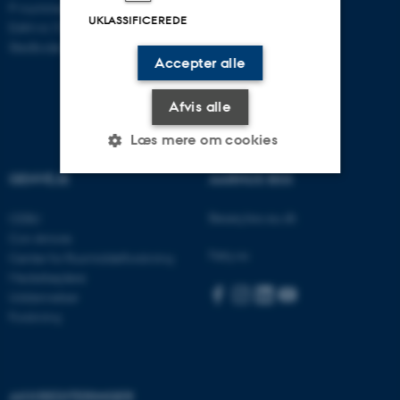
P-nummer: 1016397225
UKLASSIFICEREDE
EAN-nr: 5798000419605
Stedkode: 5411
Accepter alle
Afvis alle
Læs mere om cookies
GENVEJE
AARHUS BSS
Nødvendige
Statistiske
Marketing
Besøg bss.au.dk
CEBU
Con Amore
Funktionelle
Uklassificerede
Følg os:
Center for Rusmiddelforskning
Medarbejdere
Uddannelser
Nødvendige cookies hjælper
Forskning
med at gøre hjemmesiden
brugbar ved at aktivere nogle
grundlæggende funktioner
AKKREDITERINGER