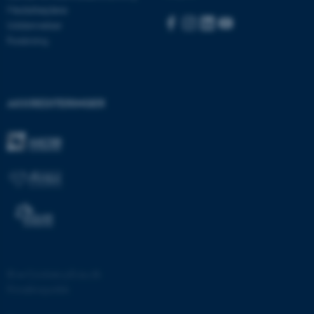
med at gøre hjemmesiden
Medarbejdere
brugbar ved at aktivere nogle
Uddannelser
grundlæggende funktioner
Forskning
som navigation mm.
Hjemmesiden kan ikke
fungerer uden disse cookies.
AKKREDITERINGER
Navn
Udbyder / Domæne
be_typo_user
TYPO3 Association
.au.dk
fe_typo_user
Typo3 Association
.au.dk
©
—
Cookies på au.dk
Privatlivspolitik