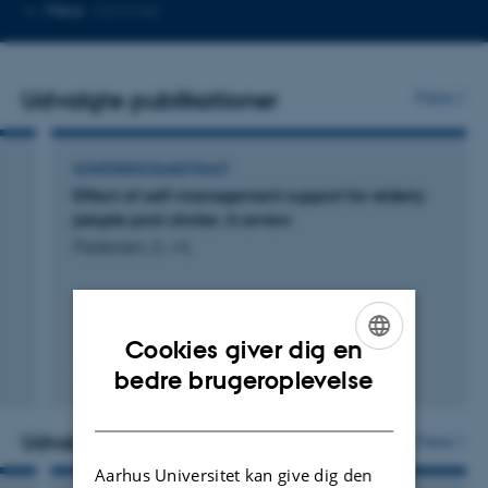
Kopier
Mere
Hammel
mailadresse
Udvalgte publikationer
Flere
KONFERENCEABSTRAKT
Effect of self-management support for elderly
people post-stroke: A review
Pedersen, S. +4.
Cookies giver dig en
ENGLISH
Fagfællebedømt
bedre brugeroplevelse
DANISH
Udvalgte aktiviteter
Flere
Aarhus Universitet kan give dig den