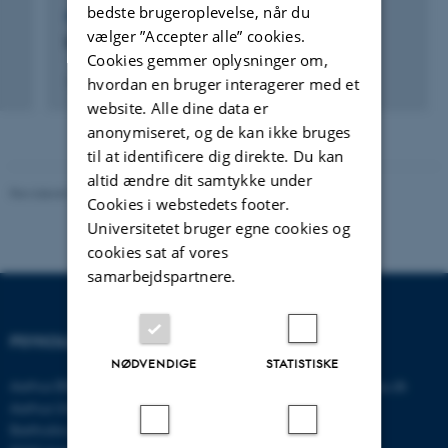
bedste brugeroplevelse, når du
FOREDRAG OG MUNDTLIGE BIDRAG
vælger ”Accepter alle” cookies.
Life after subarachnoid hemorrhage
Cookies gemmer oplysninger om,
1. oktober 2013
hvordan en bruger interagerer med et
website. Alle dine data er
anonymiseret, og de kan ikke bruges
til at identificere dig direkte. Du kan
altid ændre dit samtykke under
Revideret 01.06.2026
-
Psykologisk Institut
Cookies i webstedets footer.
Universitetet bruger egne cookies og
cookies sat af vores
samarbejdspartnere.
PSYKOLOGISK INSTITUT
KONTAKT
NØDVENDIGE
STATISTISKE
Aarhus BSS
E-mail:
psykologi@psy.au.dk
Aarhus Universitet
Bartholins Allé 11