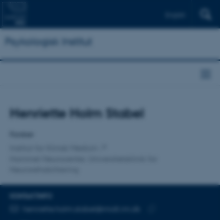
English
Psykologisk Institut
Titel
Henriette Holm Stabel
Primær tilknytning
Forsker
Institut for Klinisk Medicin
Hammel Neurocenter, Universitetsklinik for
Neurorehabilitering
KONTAKTINFO
MAILADRESSE
henriette.holm.stabel@midt.rm.dk