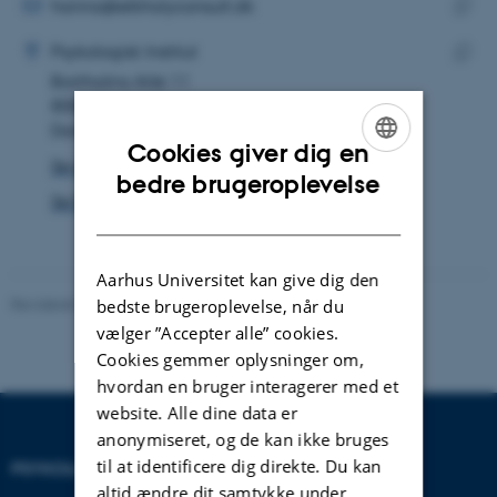
MAILADRESSE
hanna@elkholyconsult.dk
ADRESSE
Kopie
Hanna Arafa El' Kholy
Psykologisk Institut
maila
Bartholins Allé 11
Kopie
8000 Aarhus C
adres
Danmark
Cookies giver dig en
Se på kort
ENGLISH
bedre brugeroplevelse
Se Pure-profil
DANISH
Aarhus Universitet kan give dig den
Revideret 01.06.2026
-
Psykologisk Institut
bedste brugeroplevelse, når du
vælger ”Accepter alle” cookies.
Cookies gemmer oplysninger om,
hvordan en bruger interagerer med et
website. Alle dine data er
anonymiseret, og de kan ikke bruges
til at identificere dig direkte. Du kan
PSYKOLOGISK INSTITUT
KONTAKT
altid ændre dit samtykke under