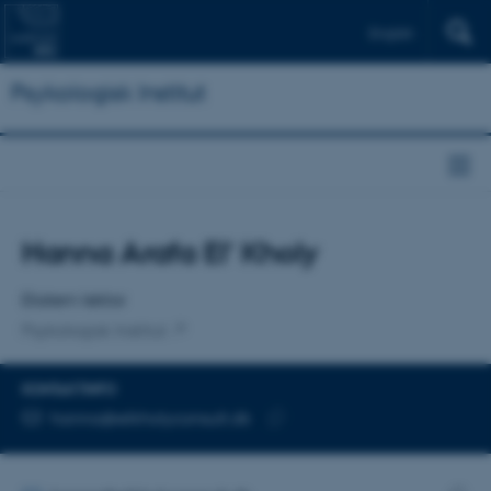
English
Psykologisk Institut
Titel
Hanna Arafa El' Kholy
Primær tilknytning
Ekstern lektor
Psykologisk Institut
KONTAKTINFO
MAILADRESSE
hanna@elkholyconsult.dk
Kopier
mailadresse