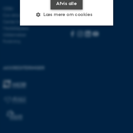
Afvis alle
Besøg bss.au.dk
CEBU
Læs mere om cookies
Con Amore
Følg os:
Center for Rusmiddelforskning
Medarbejdere
Uddannelser
Nødvendige
Statistiske
Marketing
Forskning
Funktionelle
Uklassificerede
AKKREDITERINGER
Nødvendige cookies hjælper
med at gøre hjemmesiden
brugbar ved at aktivere nogle
grundlæggende funktioner
som navigation mm.
Hjemmesiden kan ikke
fungerer uden disse cookies.