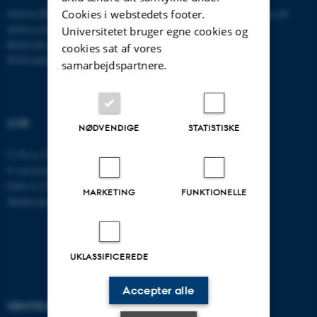
Aarhus BSS
E-mail:
psykologi@psy.au.dk
Cookies i webstedets footer.
Aarhus Universitet
Universitetet bruger egne cookies og
Bartholins Allé 11
cookies sat af vores
8000 Aarhus C
samarbejdspartnere.
CVR
NØDVENDIGE
STATISTISKE
CVR-nr: 31119103
P-nummer: 1016397225
EAN-nr: 5798000419605
MARKETING
FUNKTIONELLE
Stedkode: 5411
UKLASSIFICEREDE
Accepter alle
GENVEJE
AARHUS BSS