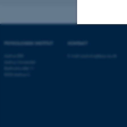
Revideret 01.06
Nødvendige
PSYKOLOGISK INSTITUT
KONTAKT
Aarhus BSS
E-mail:
psykologi@psy.au.dk
Nødvendige cooki
Aarhus Universitet
grundlæggende fu
Bartholins Allé 11
cookies.
8000 Aarhus C
Navn
be_typo_user
fe_typo_user