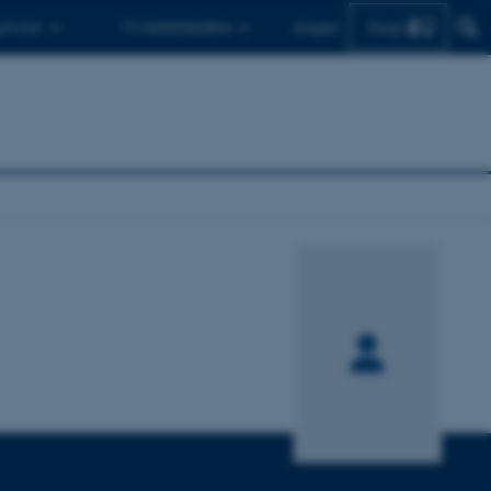
Find
 ph.d.er
Til medarbejdere
English