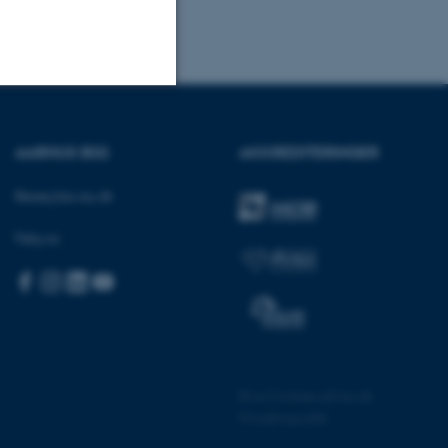
Uklassificerede
AARHUS BSS
AKKREDITERINGER
Besøg bss.au.dk
ere nogle
rer uden disse
Følg os:
 vores CMS-udbyder,
identificere en backend-
©
—
Cookies på au.dk
bruger er logget ind i
Privatlivspolitik
rbundet med Typo3-