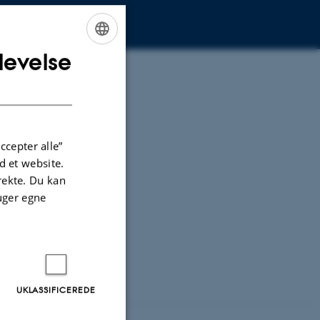
levelse
ENGLISH
DANISH
ccepter alle”
 et website.
irekte. Du kan
uger egne
UKLASSIFICEREDE