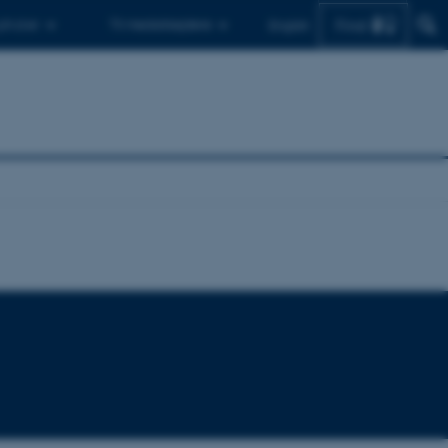
Find
 ph.d.er
Til medarbejdere
English