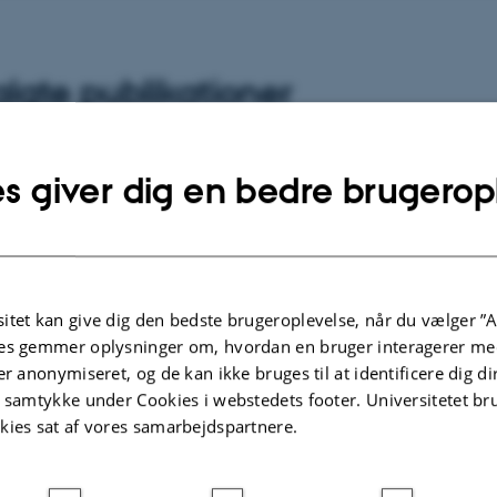
lgte publikationer
POSTER
s giver dig en bedre brugerop
worriers
Mental time travel in high and low
o the
worriers
Finnbogadottier, H. & Berntsen, D.
 D.
itet kan give dig den bedste brugeroplevelse, når du vælger ”A
es gemmer oplysninger om, hvordan en bruger interagerer med
er anonymiseret, og de kan ikke bruges til at identificere dig d
t samtykke under Cookies i webstedets footer. Universitetet br
kies sat af vores samarbejdspartnere.