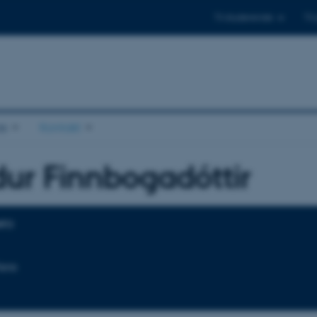
Til studerende
Til
s
Kontakt
dur Finnbogadóttir
tilknytning
NFO
ere