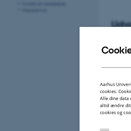
Kontakt en medarbejder
Presseservice
Udva
POSTER
Cookie
 in high worriers
Observer perspective in high 
ravel
during mental time travel int
past and the future
Berntsen, D.
Finnbogadóttir, H. & Berntsen,
Aarhus Univers
cookies. Cooki
Alle dine data 
altid ændre di
cookies og coo
Fagfællebedømt