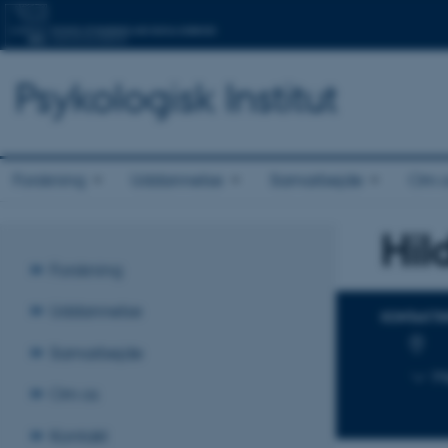
Psykologisk Institut
Forskning
Uddannelse
Samarbejde
Om o
Hil
Titel
Forskning
Primær 
Uddannelse
KONTAKTI
Samarbejde
M
Om os
Kontakt