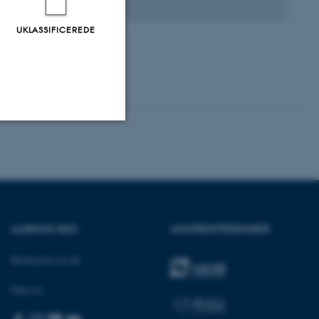
UKLASSIFICEREDE
Uklassificerede
ere nogle
rer uden disse
AARHUS BSS
AKKREDITERINGER
Besøg bss.au.dk
Følg os: