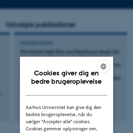
mailadresse
Udvalgte publikationer
TIDSSKRIFTARTIKEL
The Danish High-Risk and Resilience Study-VIA
15 - A Study Protocol for the Third Clinical
Assessment of a Cohort of 522 Children Born to
e
Parents Diagnosed With Schizophrenia or
Cookies giver dig en
Bipolar Disorder and Population-Based Controls
ENGLISH
bedre brugeroplevelse
Thorup, A. +38.
DANISH
y
Frontiers in Psychiatry
Aarhus Universitet kan give dig den
Fagfællebedømt
bedste brugeroplevelse, når du
Digital
vælger ”Accepter alle” cookies.
version
Cookies gemmer oplysninger om,
vedhæftet