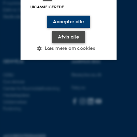
P-nummer: 1016397225
UKLASSIFICEREDE
EAN-nr: 5798000419605
Stedkode: 5411
Accepter alle
Afvis alle
Læs mere om cookies
GENVEJE
AARHUS BSS
Nødvendige
Statistiske
Marketing
Besøg bss.au.dk
CEBU
Con Amore
Funktionelle
Uklassificerede
Følg os:
Center for Rusmiddelforskning
Medarbejdere
Uddannelser
Nødvendige cookies hjælper
Forskning
med at gøre hjemmesiden
brugbar ved at aktivere nogle
grundlæggende funktioner
AKKREDITERINGER