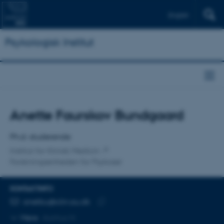
English
Psykologisk Institut
Titel
Anette Faurskov Bundgaard
Primær tilknytning
Ph.d.-studerende
Institut for Klinisk Medicin
Forskningsenheden for Psykoser
KONTAKTINFO
MAILADRESSE
anetbu@clin.au.dk
Kopier
Mere
Aarhus N