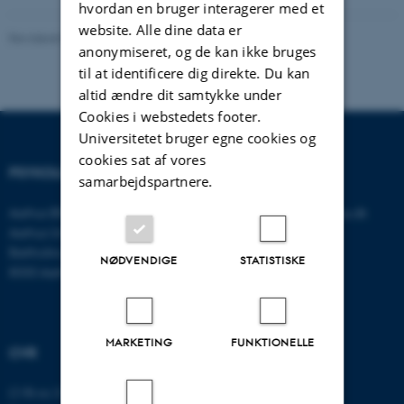
hvordan en bruger interagerer med et
website. Alle dine data er
Revideret 01.06.2026
-
Psykologisk Institut
anonymiseret, og de kan ikke bruges
til at identificere dig direkte. Du kan
altid ændre dit samtykke under
Cookies i webstedets footer.
Universitetet bruger egne cookies og
cookies sat af vores
PSYKOLOGISK INSTITUT
KONTAKT
samarbejdspartnere.
Aarhus BSS
E-mail:
psykologi@psy.au.dk
Aarhus Universitet
Bartholins Allé 11
NØDVENDIGE
STATISTISKE
8000 Aarhus C
MARKETING
FUNKTIONELLE
CVR
CVR-nr: 31119103