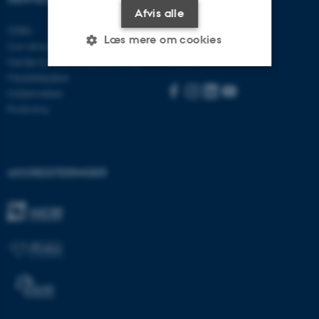
Afvis alle
Besøg bss.au.dk
CEBU
Læs mere om cookies
Con Amore
Følg os:
Center for Rusmiddelforskning
Medarbejdere
Uddannelser
Nødvendige
Statistiske
Marketing
Forskning
Funktionelle
Uklassificerede
AKKREDITERINGER
Nødvendige cookies hjælper
med at gøre hjemmesiden
brugbar ved at aktivere nogle
grundlæggende funktioner
som navigation mm.
Hjemmesiden kan ikke
fungerer uden disse cookies.