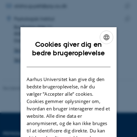
MAILADRESSE
alisha.guyett@psy.au.dk
ADRESSE
Kopie
Alisha Guyett
Psykologisk Institut
maila
Bartholins Allé 11
Kopie
8000 Aarhus C
adres
Danmark
Cookies giver dig en
Se på kort
ENGLISH
bedre brugeroplevelse
Se Pure-profil
DANISH
Aarhus Universitet kan give dig den
bedste brugeroplevelse, når du
Revideret 01.06.2026
-
Psykologisk Institut
vælger ”Accepter alle” cookies.
Cookies gemmer oplysninger om,
hvordan en bruger interagerer med et
website. Alle dine data er
anonymiseret, og de kan ikke bruges
til at identificere dig direkte. Du kan
PSYKOLOGISK INSTITUT
KONTAKT