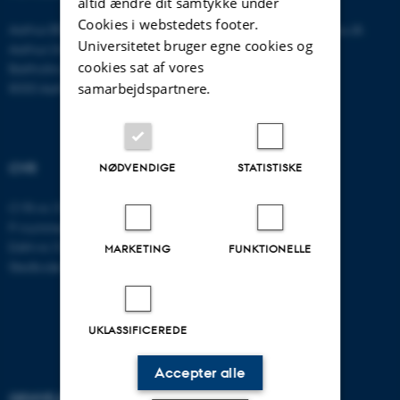
altid ændre dit samtykke under
Cookies i webstedets footer.
Aarhus BSS
E-mail:
psykologi@psy.au.dk
Universitetet bruger egne cookies og
Aarhus Universitet
cookies sat af vores
Bartholins Allé 11
samarbejdspartnere.
8000 Aarhus C
CVR
NØDVENDIGE
STATISTISKE
CVR-nr: 31119103
P-nummer: 1016397225
EAN-nr: 5798000419605
MARKETING
FUNKTIONELLE
Stedkode: 5411
UKLASSIFICEREDE
Accepter alle
GENVEJE
AARHUS BSS