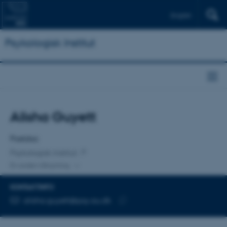
English
Psykologisk Institut
Titel
Alisha Guyett
Primær tilknytning
Postdoc
Psykologisk Institut
En anden tilknytning
KONTAKTINFO
MAILADRESSE
alisha.guyett@psy.au.dk
Kopier
mailadresse