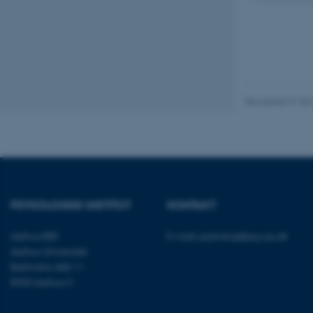
vedhæftet
fe_typo_user
Revideret 01.06
ASP.NET_SessionId
PSYKOLOGISK INSTITUT
KONTAKT
JSESSIONID
Aarhus BSS
E-mail:
psykologi@psy.au.dk
Aarhus Universitet
ARRAffinity
Bartholins Allé 11
8000 Aarhus C
esctx