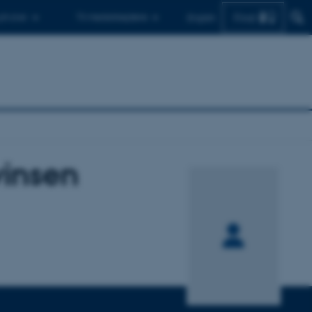
Find
 ph.d.er
Til medarbejdere
English
vinsen