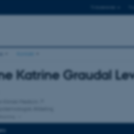
Til studerende
Til
s
Kontakt
e Katrine Graudal Le
tilknytning
for Klinisk Medicin
Epidemiologisk Afdeling
lknytning
NFO