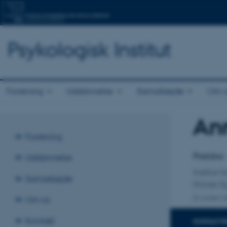
Psykologisk Institut
Forskning
Uddannelse
Samarbejde
Om o
Ann
Titel
Forskning
Primær 
Postdoc
Uddannelse
Institut 
Samarbejde
Klinisk 
En anden ti
Om os
Kontakt
KONTAKTI