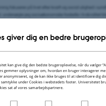
kning fokuserer på livet efter kræft og social ulighed i su
. undersøgte jeg socioøkonomiske forskelle i livskvalitet b
rlevere. I min nuværende forskning ser jeg på forekomste
ave flere senfølger på en gang samt på den samlede
s giver dig en bedre brugerop
elastning hos kræftoverlevere. Jeg er også interesseret 
nomiske faktorer påvirker helbred på længere sigt, og i at
 der driver sociale forskelle i helbred efter kræft.
itet kan give dig den bedste brugeroplevelse, når du vælger ”A
es gemmer oplysninger om, hvordan en bruger interagerer med
Arbejdsområder
er anonymiseret, og de kan ikke bruges til at identificere dig d
t samtykke under Cookies i webstedets footer. Universitetet br
kies sat af vores samarbejdspartnere.
mære opgaver består i at gennemføre registerbaseret ep
g.