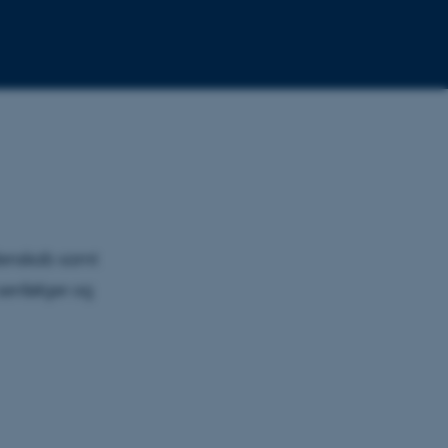
denskab samt
 senfølger og