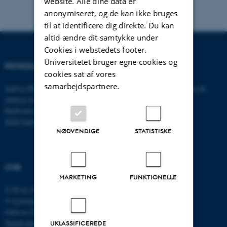
website. Alle dine data er
anonymiseret, og de kan ikke bruges
til at identificere dig direkte. Du kan
altid ændre dit samtykke under
Cookies i webstedets footer.
Universitetet bruger egne cookies og
PSYKOLOGISK INSTITUT
KONTAKT
cookies sat af vores
samarbejdspartnere.
Aarhus BSS
E-mail:
psykologi@psy.au.dk
Aarhus Universitet
Bartholins Allé 11
8000 Aarhus C
NØDVENDIGE
STATISTISKE
CVR
MARKETING
FUNKTIONELLE
CVR-nr: 31119103
P-nummer: 1016397225
EAN-nr: 5798000419605
Stedkode: 5411
UKLASSIFICEREDE