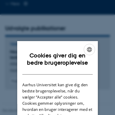
Mere
Udvalgte publikationer
TIDSSKRIFTARTIKEL
Neurocognitive function in males with 46,XX
Cookies giver dig en
testicular difference of sex development
ENGLISH
bedre brugeroplevelse
Albayrak Rasborg Hartogsohn, E. +11.
DANISH
Orphanet Journal of Rare Diseases
Fagfællebedømt
Aarhus Universitet kan give dig den
Digital
version
bedste brugeroplevelse, når du
vedhæftet
vælger ”Accepter alle” cookies.
Cookies gemmer oplysninger om,
hvordan en bruger interagerer med et
Revideret 01.06.2026
-
Psykologisk Institut