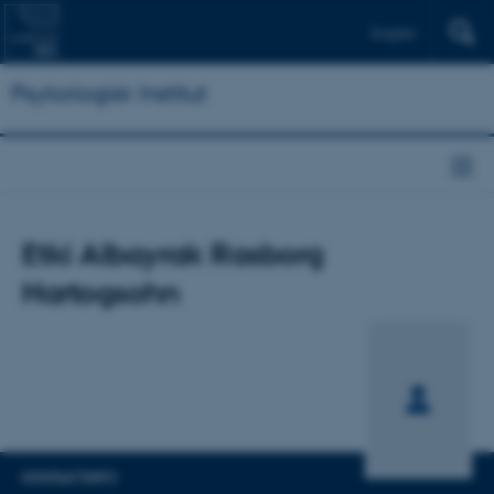
English
Psykologisk Institut
Titel
Etki Albayrak Rasborg
Primær tilknytning
Hartogsohn
KONTAKTINFO