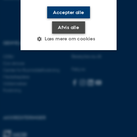
Accepter alle
Afvis alle
Læs mere om cookies
GENVEJE
AARHUS BSS
Besøg bss.au.dk
CEBU
Nødvendige
Statistiske
Marketing
Con Amore
Følg os:
Center for Rusmiddelforskning
Funktionelle
Uklassificerede
Medarbejdere
Uddannelser
Forskning
Nødvendige cookies hjælper
med at gøre hjemmesiden
brugbar ved at aktivere nogle
AKKREDITERINGER
grundlæggende funktioner
som navigation mm.
Hjemmesiden kan ikke