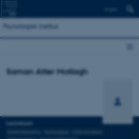
English
Psykologisk Institut
Titel
Saman Atter Motlagh
Primær tilknytning
FAGOMRÅDER
Eksistenstænkning
Psykoanalyse
Kritisk socialteori