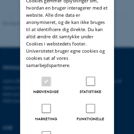
Cookies gemmer oplysninger om,
version
vedhæftet
hvordan en bruger interagerer med et
website. Alle dine data er
anonymiseret, og de kan ikke bruges
Revideret 01.06.2026
-
Psykologisk Institut
til at identificere dig direkte. Du kan
altid ændre dit samtykke under
Cookies i webstedets footer.
Universitetet bruger egne cookies og
cookies sat af vores
samarbejdspartnere.
PSYKOLOGISK INSTITUT
KONTAKT
Aarhus BSS
E-mail:
psykologi@psy.au.dk
Aarhus Universitet
NØDVENDIGE
STATISTISKE
Bartholins Allé 11
8000 Aarhus C
MARKETING
FUNKTIONELLE
CVR