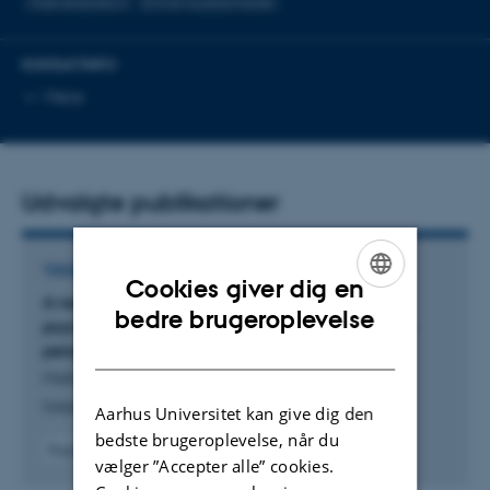
Videnskabsteori
Erhvervsuddannelser
KONTAKTINFO
Mere
Udvalgte publikationer
TIDSSKRIFTARTIKEL
Cookies giver dig en
A negative psychology? Approaching the
ENGLISH
bedre brugeroplevelse
psychological question of the good life from the
DANISH
perspective of dialectical negativity
Motlagh, S. +2.
Subjectivity
Aarhus Universitet kan give dig den
bedste brugeroplevelse, når du
Fagfællebedømt
vælger ”Accepter alle” cookies.
Digital