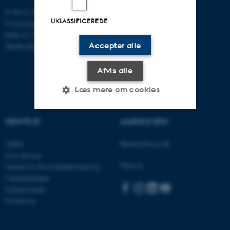
CVR-nr: 31119103
UKLASSIFICEREDE
P-nummer: 1016397225
EAN-nr: 5798000419605
Accepter alle
Stedkode: 5411
Afvis alle
Læs mere om cookies
GENVEJE
AARHUS BSS
Nødvendige
Statistiske
Marketing
Besøg bss.au.dk
CEBU
Funktionelle
Uklassificerede
Con Amore
Følg os:
Center for Rusmiddelforskning
Medarbejdere
Uddannelser
Nødvendige cookies hjælper
Forskning
med at gøre hjemmesiden
brugbar ved at aktivere nogle
grundlæggende funktioner