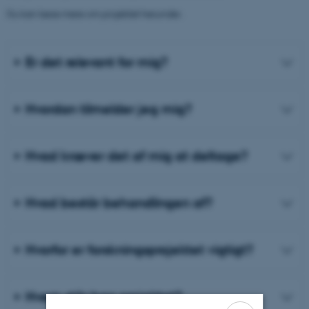
Du kan læse mere om projektet herunder.
Er det relevant for mig?
Hvordan tilmelder jeg mig?
Hvad kræver det af mig at deltage?
Hvad består behandlingen af?
Hvorfor er forskningsprojektet vigtigt?
Hvem står bag projektet?