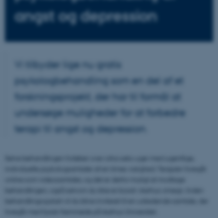
angst og depression
Vi tilbyder lige nu gratis
psykologbehandling som en del af et
forskningsprojekt, der har til formål at
undersøge muligheder for at forbedre
terapi til angst og depression.
Selve behandlingen forløber over cirka seks uger med ugentlige,
individuelle psykologsamtaler af en times varighed. Terapien foregår
online som videosamtaler, og det er derfor muligt at modtage
behandlingen, også selvom du ikke er bosat i Aarhus omegn. Inden
behandlingsopstart vil du blive inviteret til en udredende samtale, der
foregår med fysisk fremmøde på Aarhus Universitet.