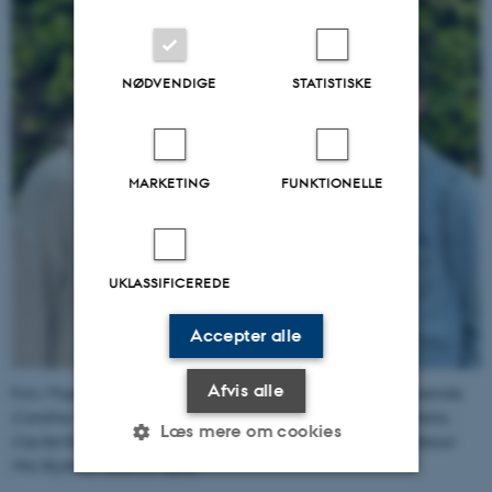
NØDVENDIGE
STATISTISKE
MARKETING
FUNKTIONELLE
UKLASSIFICEREDE
Accepter alle
Afvis alle
Foto:
Projektgruppen bestående af psykolog og ph.d.-studerende,
Caroline Sejersbøll Nørskov (i midten), aut. psykolog og postdoc,
Læs mere om cookies
Cecilie Rask Buskbjerg (til venstre), og aut. psykolog og professor
Mia Skytte O'Toole (til højre).