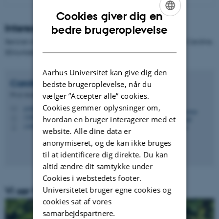
Cookies giver dig en
ENGLISH
Interesseret?
bedre brugeroplevelse
Send en mail med dit navn og telefonnummer til projektleder Caroline.
DANISH
Så kontakter vi dig hurtigst muligt.
Aarhus Universitet kan give dig den
Caroline Sejersbøll
Nørskov
bedste brugeroplevelse, når du
Ph.d.-studerende
vælger ”Accepter alle” cookies.
Cookies gemmer oplysninger om,
cn@psy.au.dk
M
1350, 320
H
hvordan en bruger interagerer med et
+4587150193
P
website. Alle dine data er
anonymiseret, og de kan ikke bruges
til at identificere dig direkte. Du kan
altid ændre dit samtykke under
Cookies i webstedets footer.
Universitetet bruger egne cookies og
Vi ser frem til at høre fra dig. 😊
cookies sat af vores
samarbejdspartnere.