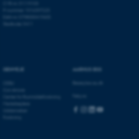
CVR-nr: 31119103
P-nummer: 1016397225
fe_typo_user
Typo3 Association
EAN-nr: 5798000419605
.au.dk
Stedkode: 5411
GENVEJE
AARHUS BSS
Besøg bss.au.dk
CEBU
Con Amore
Følg os:
Center for Rusmiddelforskning
ASP.NET_SessionId
Medarbejdere
Microsoft Corporation
.au.dk
Uddannelser
Forskning
JSESSIONID
Oracle Corporation