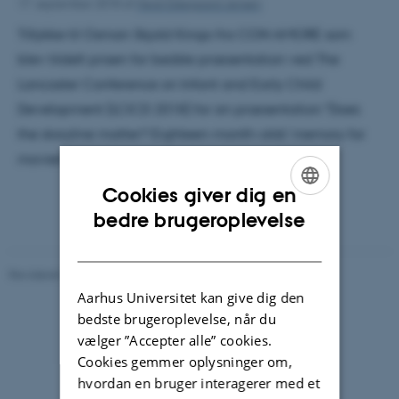
17. september 2018
af
Heidi Eskegaard Jensen
Tillykke til Osman Skjold Kingo fra CON AMORE som
blev tildelt prisen for bedste præsentation ved The
Lancaster Conference on Infant and Early Child
Development (LCICD 2018) for sin præsentation "Does
the storyline matter? Eighteen-month-olds’ memory for
movies".
Cookies giver dig en
ENGLISH
bedre brugeroplevelse
DANISH
Revideret 01.06.2026
-
Kirsten Pedersen
Aarhus Universitet kan give dig den
bedste brugeroplevelse, når du
vælger ”Accepter alle” cookies.
Cookies gemmer oplysninger om,
hvordan en bruger interagerer med et