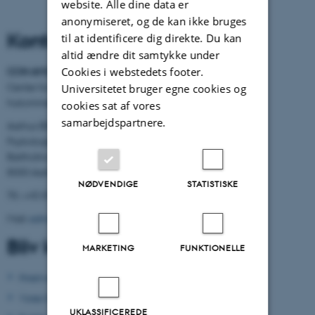
website. Alle dine data er
anonymiseret, og de kan ikke bruges
Kontaktinformation
til at identificere dig direkte. Du kan
altid ændre dit samtykke under
Cookies i webstedets footer.
CON AMORE
-
Center for selvbiografisk
Universitetet bruger egne cookies og
hukommelsesforskning
cookies sat af vores
samarbejdspartnere.
Aarhus BSS
Psykologisk Institut
Bartholins Allé 11
8000 Aarhus C
NØDVENDIGE
STATISTISKE
Tlf.: +45 8716 5882
Mail:
admin.conamore@psy.au.dk
Bliv klogere
MARKETING
FUNKTIONELLE
Hvem er vi?
Vores forskning
UKLASSIFICEREDE