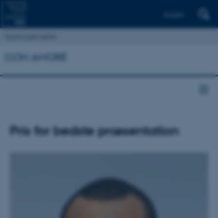
English
Psykologisk Institut
CON AMORE
Pris for bedste præsentation