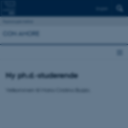
English
Psykologisk Institut
CON AMORE
Ny ph.d.-studerende
Velkommen til Maria Cristina Buzzo.