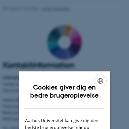
Revideret 01.06.2026
-
Kirsten Pedersen
Kontaktinformation
CON AMORE
-
Center for selvbiografisk
Cookies giver dig en
hukommelsesforskning
ENGLISH
bedre brugeroplevelse
Aarhus BSS
DANISH
Psykologisk Institut
Bartholins Allé 11
8000 Aarhus C
Aarhus Universitet kan give dig den
bedste brugeroplevelse, når du
Tlf.: +45 8716 5882