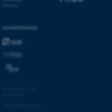
brugbar ved at aktivere nogle
Forskning
grundlæggende funktioner
som navigation mm.
Hjemmesiden kan ikke
fungerer uden disse cookies.
AKKREDITERINGER
Navn
Udbyder / Domæne
be_typo_user
TYPO3 Association
.au.dk
fe_typo_user
Typo3 Association
.au.dk
©
—
Cookies på au.dk
Privatlivspolitik
Tilgængelighedserklæring