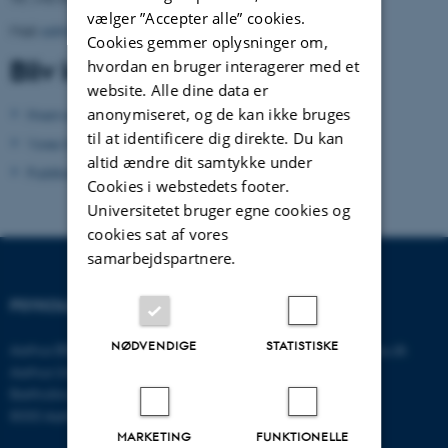
vælger ”Accepter alle” cookies.
Mail:
admin.conamore@psy.au.dk
Cookies gemmer oplysninger om,
Bliv klogere
hvordan en bruger interagerer med et
website. Alle dine data er
anonymiseret, og de kan ikke bruges
Hvem er vi?
til at identificere dig direkte. Du kan
Vores forskning
altid ændre dit samtykke under
Publikationer
Cookies i webstedets footer.
Universitetet bruger egne cookies og
cookies sat af vores
samarbejdspartnere.
PSYKOLOGISK INSTITUT
KONTAKT
NØDVENDIGE
STATISTISKE
Aarhus BSS
E-mail:
psykologi@psy.au.dk
Aarhus Universitet
Bartholins Allé 11
8000 Aarhus C
MARKETING
FUNKTIONELLE