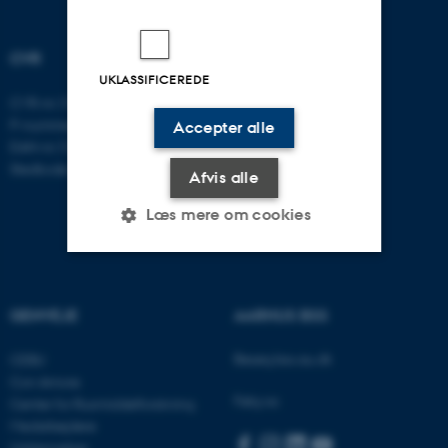
CVR
UKLASSIFICEREDE
CVR-nr: 31119103
P-nummer: 1016397225
Accepter alle
EAN-nr: 5798000419605
Stedkode: 5411
Afvis alle
Læs mere om cookies
Nødvendige
Statistiske
Marketing
GENVEJE
AARHUS BSS
Funktionelle
Uklassificerede
Besøg bss.au.dk
CEBU
Con Amore
Følg os:
Center for Rusmiddelforskning
Nødvendige cookies hjælper
Medarbejdere
med at gøre hjemmesiden
Uddannelser