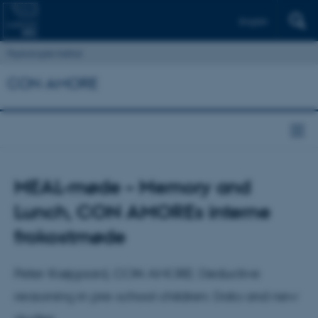
English
Psykologisk Institut
CON AMORE
MEAL-møde – Memory and
Lunch, CON AMOREs interne
frokostmøde
Peter Krøjgaard, CON AMORE: Deductive
reasoning in pre-school children: Data and new