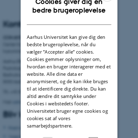
Cookies giver dig en
ENGLISH
bedre brugeroplevelse
DANISH
Kontaktinformation
Aarhus Universitet kan give dig den
CON AMORE
-
bedste brugeroplevelse, når du
Center for selvbiografisk
hukommelsesforskning
vælger ”Accepter alle” cookies.
Cookies gemmer oplysninger om,
Aarhus BSS
hvordan en bruger interagerer med et
Psykologisk Institut
website. Alle dine data er
Bartholins Allé 11
anonymiseret, og de kan ikke bruges
8000 Aarhus C
til at identificere dig direkte. Du kan
Tlf.: +45 8716 5882
altid ændre dit samtykke under
Mail:
admin.conamore@psy.au.dk
Cookies i webstedets footer.
Universitetet bruger egne cookies og
Bliv klogere
cookies sat af vores
samarbejdspartnere.
Hvem er vi?
Vores forskning