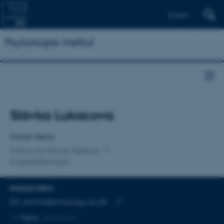
English
Psykologisk Institut
Titel
Slávka Lukacova
Primær tilknytning
Klinisk lektor
Institut for Klinisk Medicin
Kræftafdelingen
KONTAKTINFO
MAILADRESSE
slavka@oncology.au.dk
Kopier
Mere
Aarhus N