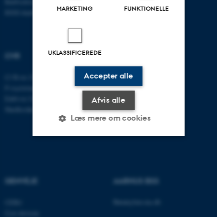
Bartholins Allé 11
MARKETING
FUNKTIONELLE
8000 Aarhus C
UKLASSIFICEREDE
CVR
Accepter alle
CVR-nr: 31119103
P-nummer: 1016397225
EAN-nr: 5798000419605
Afvis alle
Stedkode: 5411
Læs mere om cookies
Nødvendige
Statistiske
Marketing
Funktionelle
Uklassificerede
GENVEJE
AARHUS BSS
Besøg bss.au.dk
CEBU
Con Amore
Nødvendige cookies hjælper