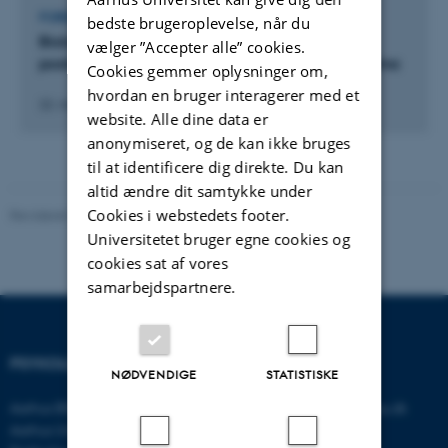
FOREDRAG OG MUNDTLIGE BIDRAG
bedste brugeroplevelse, når du
Biological target volume based on DTI-MRI in
vælger ”Accepter alle” cookies.
postoperative chemoradiotherapy for glioblastoma
Cookies gemmer oplysninger om,
hvordan en bruger interagerer med et
22. maj 2019
-
24. maj 2019
website. Alle dine data er
anonymiseret, og de kan ikke bruges
til at identificere dig direkte. Du kan
altid ændre dit samtykke under
Cookies i webstedets footer.
Revideret 01.06.2026
-
Psykologisk Institut
Universitetet bruger egne cookies og
cookies sat af vores
samarbejdspartnere.
PSYKOLOGISK INSTITUT
KONTAKT
NØDVENDIGE
STATISTISKE
Aarhus BSS
E-mail:
psykologi@psy.au.dk
Aarhus Universitet