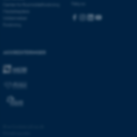
Følg os:
Center for Rusmiddelforskning
Medarbejdere
Uddannelser
Forskning
AKKREDITERINGER
ASP.NET_SessionId
Microsoft Corporation
.au.dk
JSESSIONID
Oracle Corporation
.au.dk
©
—
Cookies på au.dk
ARRAffinity
Microsoft Corporation
Privatlivspolitik
.mitstudie.au.dk