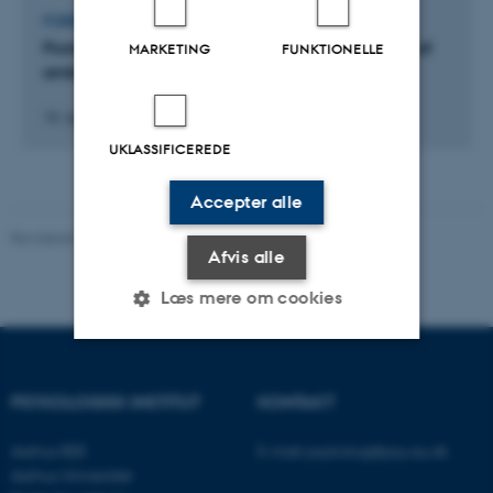
FOREDRAG OG MUNDTLIGE BIDRAG
Poster præsentation: En kvalitativ undersøgelse af
MARKETING
FUNKTIONELLE
ambulance arbejde
18. april 2024
UKLASSIFICEREDE
Accepter alle
Revideret 01.06.2026
-
Psykologisk Institut
Afvis alle
Læs mere om cookies
Nødvendige
Statistiske
Marketing
PSYKOLOGISK INSTITUT
KONTAKT
Funktionelle
Uklassificerede
Aarhus BSS
E-mail:
psykologi@psy.au.dk
Aarhus Universitet