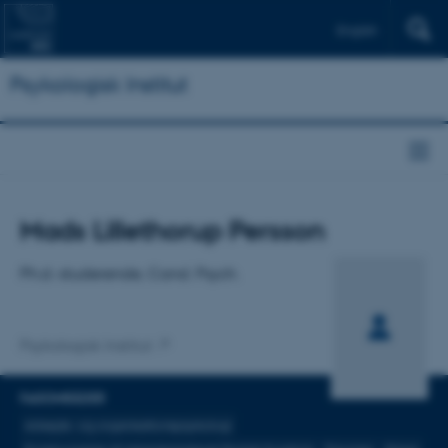
English
Psykologisk Institut
Titel
Mads Lillethorup Persson
Primær tilknytning
Ph.d.-studerende, Cand. Psych.
Psykologisk Institut
FAGOMRÅDER
Arbejds- og organisationspsykologi