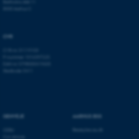
Bartholins Allé 11
Nødvendige cookies hjælper
8000 Aarhus C
med at gøre hjemmesiden
brugbar ved at aktivere nogle
grundlæggende funktioner
som navigation mm.
CVR
Hjemmesiden kan ikke
CVR-nr: 31119103
fungerer uden disse cookies.
P-nummer: 1016397225
EAN-nr: 5798000419605
Stedkode: 5411
Navn
Udbyder / Domæne
be_typo_user
TYPO3 Association
.au.dk
GENVEJE
AARHUS BSS
fe_typo_user
Typo3 Association
.au.dk
Besøg bss.au.dk
CEBU
Con Amore