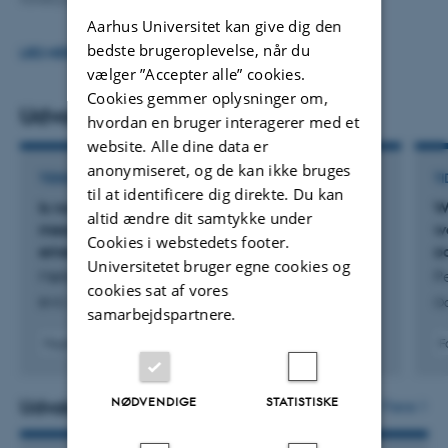
Aarhus Universitet kan give dig den
Jeg har også erfaring indenfor neuropsykologisk
bedste brugeroplevelse, når du
LÆS MERE
forskning og trejdebølge kognitiv adfærdsterapi,
vælger ”Accepter alle” cookies.
Cookies gemmer oplysninger om,
specifikt metakognitiv terapi.
Udvalgte publikationer
hvordan en bruger interagerer med et
website. Alle dine data er
anonymiseret, og de kan ikke bruges
TIDSSKRIFTARTIKEL
TI
til at identificere dig direkte. Du kan
Is non-conveyance solo-ambulances a useful
W
altid ændre dit samtykke under
mean to meet the increasing demand for
w
Cookies i webstedets footer.
emergency medical services in Denmark?
o
Universitetet bruger egne cookies og
Møller, F. +5.
Pe
cookies sat af vores
BMC Health Services Research
Oc
samarbejdspartnere.
Fagfællebedømt
F
Digital
version
vedhæftet
NØDVENDIGE
STATISTISKE
Udvalgte aktiviteter
Flere