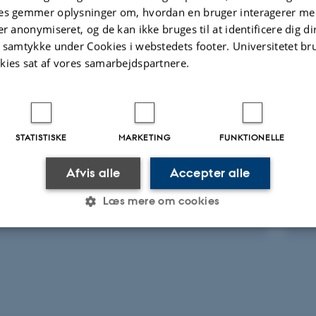
es gemmer oplysninger om, hvordan en bruger interagerer med
ællebedømt
Fagfællebedømt
Digital
Di
er anonymiseret, og de kan ikke bruges til at identificere dig d
version
ve
t samtykke under Cookies i webstedets footer. Universitetet br
vedhæftet
v
kies sat af vores samarbejdspartnere.
ter
Aktiviteter
KNINGSPROJEKT
F
STATISTISKE
MARKETING
FUNKTIONELLE
 som sælger stoffer på sociale medier
U
 2022
-
30. maj 2025
16
Afvis alle
Accepter alle
Læs mere om cookies
Statistiske
Marketing
Funktionelle
es hjælper med at gøre hjemmesiden brugbar ved at aktiv