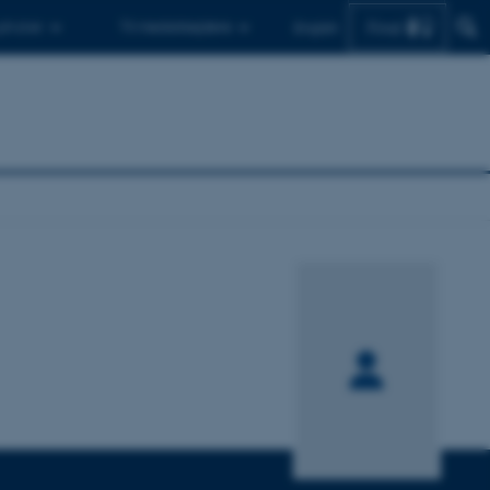
Find
 ph.d.er
Til medarbejdere
English