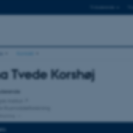
Til studerende
Til
s
Kontakt
a Tvede Korshøj
tilknytning
tuderende
sk Institut
or Rusmiddelforskning
lknytning
NFO