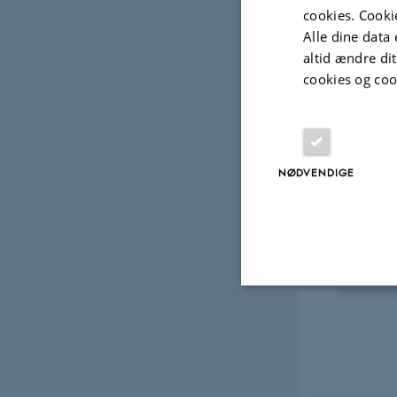
cookies. Cooki
Fagf
Alle dine data 
altid ændre di
cookies og coo
Projek
FORS
NØDVENDIGE
Unge
1. maj
Nødvendige
Nødvendige cooki