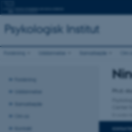
Psykologisk Institut
Forskning
Uddannelse
Samarbejde
Om o
Nin
Titel
Forskning
Primær 
Ph.d.-s
Uddannelse
Psykologi
Samarbejde
Center f
En anden ti
Om os
Kontakt
KONTAKTI