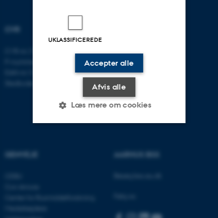
CVR
UKLASSIFICEREDE
CVR-nr: 31119103
P-nummer: 1016397225
Accepter alle
EAN-nr: 5798000419605
Stedkode: 5411
Afvis alle
Læs mere om cookies
Nødvendige
Statistiske
Marketing
GENVEJE
AARHUS BSS
Funktionelle
Uklassificerede
Besøg bss.au.dk
CEBU
Con Amore
Følg os:
Center for Rusmiddelforskning
Nødvendige cookies hjælper
Medarbejdere
med at gøre hjemmesiden