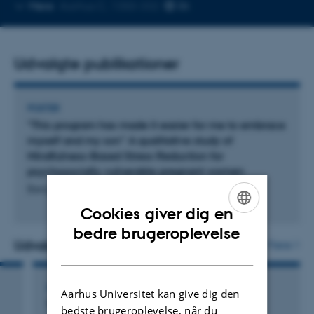
Kopier
Mere
Aarhus C, 1350-332
telefonnummer
Udvalgte publikationer
POSTER
"This program has made it easier for me to embrace
myself and my son” A qualitative study of
Mindfulness-Based Stress Reduction for
psychosocially vulnerable pregnant women
Berg Pedersen, L. +5.
Cookies giver dig en
ENGLISH
bedre brugeroplevelse
Udvalgte aktiviteter
Flere
DANISH
DELTAGELSE ELLER ORGANISERING AF KONFERENCE
Aarhus Universitet kan give dig den
The European Association for Behavioral
bedste brugeroplevelse, når du