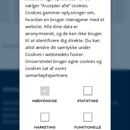
Analysis (EABA)
vælger ”Accepter alle” cookies.
Cookies gemmer oplysninger om,
15. jun. 2022
-
18. jun. 2022
hvordan en bruger interagerer med et
website. Alle dine data er
anonymiseret, og de kan ikke bruges
til at identificere dig direkte. Du kan
Revideret 01.06.2026
-
Psykologisk Institut
altid ændre dit samtykke under
Cookies i webstedets footer.
Universitetet bruger egne cookies og
cookies sat af vores
samarbejdspartnere.
PSYKOLOGISK INSTITUT
KONTAKT
NØDVENDIGE
STATISTISKE
Aarhus BSS
E-mail:
psykologi@psy.au.dk
Aarhus Universitet
Bartholins Allé 11
8000 Aarhus C
MARKETING
FUNKTIONELLE