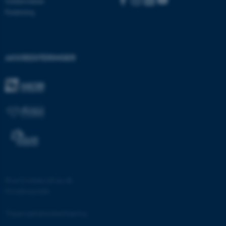
Uddannelser
brugbar ved at aktivere nogle
Forskning
grundlæggende funktioner
som navigation mm.
Hjemmesiden kan ikke
fungerer uden disse cookies.
AKKREDITERINGER
Navn
Udbyder / Domæne
be_typo_user
TYPO3 Association
.au.dk
fe_typo_user
Typo3 Association
.au.dk
©
—
Cookies på au.dk
Privatlivspolitik
Tilgængelighedserklæring