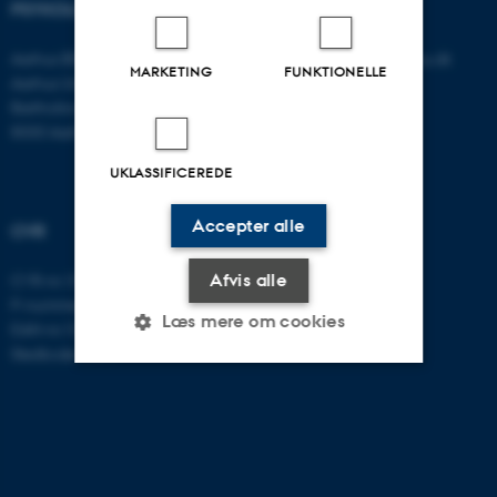
PSYKOLOGISK INSTITUT
KONTAKT
Aarhus BSS
E-mail:
psykologi@psy.au.dk
MARKETING
FUNKTIONELLE
Aarhus Universitet
Bartholins Allé 11
8000 Aarhus C
UKLASSIFICEREDE
Accepter alle
CVR
Afvis alle
CVR-nr: 31119103
P-nummer: 1016397225
Læs mere om cookies
EAN-nr: 5798000419605
Stedkode: 5411
Nødvendige
Statistiske
Marketing
Funktionelle
Uklassificerede