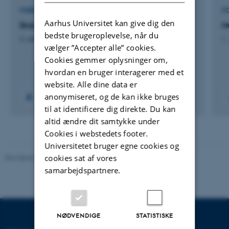
FORSKNINGSPROJEKT
F
Aarhus Universitet kan give dig den
Brain Dynamics of Improvisation
M
bedste brugeroplevelse, når du
3. oktober 2022
1.
vælger ”Accepter alle” cookies.
Cookies gemmer oplysninger om,
hvordan en bruger interagerer med et
website. Alle dine data er
anonymiseret, og de kan ikke bruges
til at identificere dig direkte. Du kan
altid ændre dit samtykke under
Cookies i webstedets footer.
Universitetet bruger egne cookies og
Revideret 01.06.2026
-
Psykologisk Institut
cookies sat af vores
samarbejdspartnere.
NØDVENDIGE
STATISTISKE