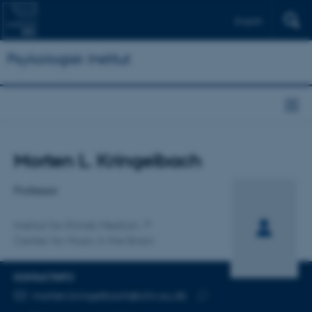
English
Psykologisk Institut
Titel
Morten L. Kringelbach
Primær tilknytning
Professor
Institut for Klinisk Medicin
Center for Music in the Brain
KONTAKTINFO
MAILADRESSE
morten.kringelbach@clin.au.dk