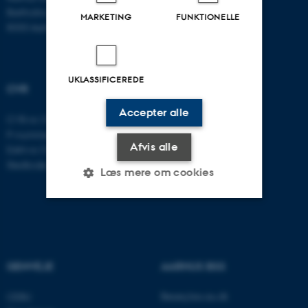
Bartholins Allé 11
MARKETING
FUNKTIONELLE
8000 Aarhus C
UKLASSIFICEREDE
CVR
Accepter alle
CVR-nr: 31119103
P-nummer: 1016397225
Afvis alle
EAN-nr: 5798000419605
Stedkode: 5411
Læs mere om cookies
Nødvendige
Statistiske
Marketing
Funktionelle
Uklassificerede
GENVEJE
AARHUS BSS
Besøg bss.au.dk
CEBU