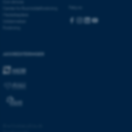
Nødvendige cookies hjælper
Con Amore
med at gøre hjemmesiden
Følg os:
Center for Rusmiddelforskning
brugbar ved at aktivere nogle
Medarbejdere
grundlæggende funktioner
Uddannelser
Forskning
som navigation mm.
Hjemmesiden kan ikke
fungerer uden disse cookies.
AKKREDITERINGER
Navn
Udbyder / Domæne
be_typo_user
TYPO3 Association
.au.dk
fe_typo_user
Typo3 Association
.au.dk
©
—
Cookies på au.dk
Privatlivspolitik