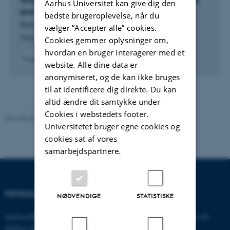
Which considerations are lost when debating the
Aarhus Universitet kan give dig den
funktioner i samfundet.
prolonged grief disorder diagnosis?
bedste brugeroplevelse, når du
Bergsmark, L. & Ramsing, F.
vælger ”Accepter alle” cookies.
Theory & Psychology
Cookies gemmer oplysninger om,
hvordan en bruger interagerer med et
Fagfællebedømt
website. Alle dine data er
Digital
anonymiseret, og de kan ikke bruges
version
vedhæftet
til at identificere dig direkte. Du kan
altid ændre dit samtykke under
Cookies i webstedets footer.
Revideret 01.06.2026
-
Psykologisk Institut
Universitetet bruger egne cookies og
cookies sat af vores
samarbejdspartnere.
PSYKOLOGISK INSTITUT
KONTAKT
NØDVENDIGE
STATISTISKE
Aarhus BSS
E-mail:
psykologi@psy.au.dk
Aarhus Universitet