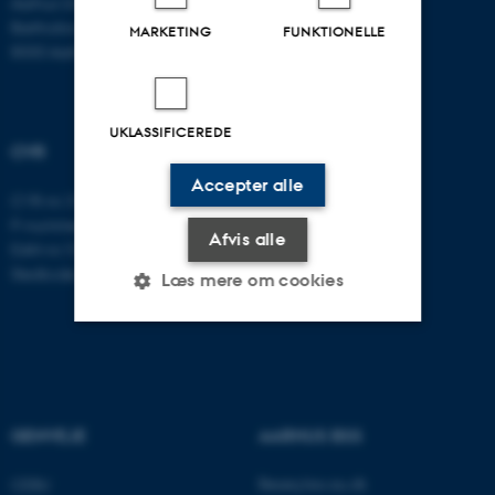
Aarhus Universitet
Bartholins Allé 11
MARKETING
FUNKTIONELLE
8000 Aarhus C
UKLASSIFICEREDE
CVR
Accepter alle
CVR-nr: 31119103
P-nummer: 1016397225
Afvis alle
EAN-nr: 5798000419605
Stedkode: 5411
Læs mere om cookies
Nødvendige
Statistiske
Marketing
Funktionelle
Uklassificerede
GENVEJE
AARHUS BSS
Besøg bss.au.dk
CEBU