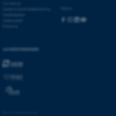
Nødvendige cookies hjælper
Con Amore
med at gøre hjemmesiden
Følg os:
Center for Rusmiddelforskning
brugbar ved at aktivere nogle
Medarbejdere
grundlæggende funktioner
Uddannelser
som navigation mm.
Forskning
Hjemmesiden kan ikke
fungerer uden disse cookies.
AKKREDITERINGER
Navn
Udbyder / Domæne
be_typo_user
TYPO3 Association
.au.dk
fe_typo_user
Typo3 Association
.au.dk
©
—
Cookies på au.dk