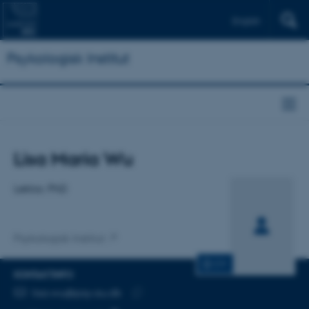
English
Psykologisk Institut
Titel
Lisa Maria Wu
Primær tilknytning
Lektor, PhD
Psykologisk Institut
CV
KONTAKTINFO
MAILADRESSE
lisa.wu@psy.au.dk