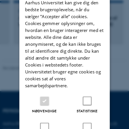
Aarhus Universitet kan give dig den
bedste brugeroplevelse, når du
REDAKTØR AF TIDSSKRIFT
vælger ”Accepter alle” cookies.
Annals of behavioral medicine : a publication of
Cookies gemmer oplysninger om,
the Society of Behavioral Medicine (Tidsskrift)
hvordan en bruger interagerer med et
website. Alle dine data er
anonymiseret, og de kan ikke bruges
til at identificere dig direkte. Du kan
altid ændre dit samtykke under
Cookies i webstedets footer.
Revideret 01.06.2026
-
Psykologisk Institut
Universitetet bruger egne cookies og
cookies sat af vores
samarbejdspartnere.
PSYKOLOGISK INSTITUT
KONTAKT
NØDVENDIGE
STATISTISKE
Aarhus BSS
E-mail:
psykologi@psy.au.dk