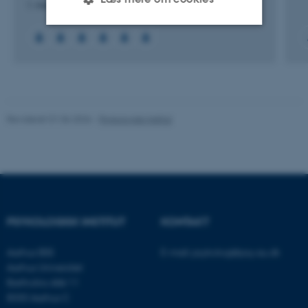
1. maj 2024
-
1. maj 2030
Nødvendige
Statistiske
Marketing
Funktionelle
Uklassificerede
Revideret 01.06.2026
-
Psykologisk Institut
Nødvendige cookies hjælper
med at gøre hjemmesiden
brugbar ved at aktivere nogle
grundlæggende funktioner
som navigation mm.
Hjemmesiden kan ikke
PSYKOLOGISK INSTITUT
KONTAKT
fungerer uden disse cookies.
Aarhus BSS
E-mail:
psykologi@psy.au.dk
Aarhus Universitet
Bartholins Allé 11
Navn
Udbyder / Domæne
8000 Aarhus C