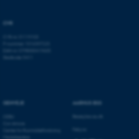
be_typo_user
TYPO3 Association
.au.dk
CVR
fe_typo_user
Typo3 Association
CVR-nr: 31119103
.au.dk
P-nummer: 1016397225
EAN-nr: 5798000419605
Stedkode: 5411
GENVEJE
AARHUS BSS
Besøg bss.au.dk
CEBU
ASP.NET_SessionId
Microsoft Corporation
Con Amore
.au.dk
Følg os:
Center for Rusmiddelforskning
Medarbejdere