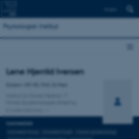
English
Psykologisk Institut
Titel
Lene Hjerrild Iversen
Primær tilknytning
Ekstern VIP, MD, PhD, Dr.Med.
Institut for Klinisk Medicin
Klinisk Epidemiologisk Afdeling
En anden tilknytning
FAGOMRÅDER
Kolorektal Kirurgi
Kolorektal Kræft
Cancer epidemiology