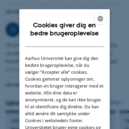
Vi udnytter hinandens viden og afprøver og genbruger
Jeg har samlet kirurgiske specialister i
ACROBATIC
.
vores forskningsideer.
LÆS MERE
Cookies giver dig en
Jeg har også startet og ledet Kirurgisk arbejdsgruppe
Arbejdsområder
ENGLISH
bedre brugeroplevelse
under Danish Colorectal Cancer Group (DCCG).
DANISH
Derudover har jeg været formand for DCCG og bidrager
Mit primære ansvarsområde er forskning i kræftkirurgi,
nu i det Faglige Udvalg i Danish Comprehensive Cancer
og specielt tarmkræft. Jeg arbejder med kræftDNA i
Center (DCCC).
Aarhus Universitet kan give dig den
blodet til bl.a. at opdage om kræften er vendt tilbage.
bedste brugeroplevelse, når du
Jeg har fokus på skånsom behandling, bl.a.
vælger ”Accepter alle” cookies.
organbevarende behandling. Jeg arbejder med
Cookies gemmer oplysninger om,
optimering af opfølgningsprogram efter kræftkirurgi og
hvordan en bruger interagerer med et
LÆS MERE
website. Alle dine data er
undersøger patient rapporterede senfølger. Min forskning
anonymiseret, og de kan ikke bruges
foregår ofte i tværfaglige samarbejder. Jeg har mange
Udvalgte publikationer
Flere
til at identificere dig direkte. Du kan
års erfaring med behandling tarmkræftkræft, som har
altid ændre dit samtykke under
spredt sig til bughulen.
Cookies i webstedets footer.
TIDSSKRIFTARTIKEL
TI
Universitetet bruger egne cookies og