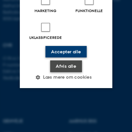
Aarhus Universitet
MARKETING
FUNKTIONELLE
Bartholins Allé 11
8000 Aarhus C
UKLASSIFICEREDE
CVR
Accepter alle
CVR-nr: 31119103
P-nummer: 1016397225
Afvis alle
EAN-nr: 5798000419605
Læs mere om cookies
Stedkode: 5411
Nødvendige
Statistiske
Marketing
Funktionelle
Uklassificerede
GENVEJE
AARHUS BSS