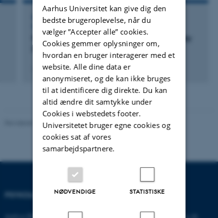
Aarhus Universitet kan give dig den
DELTAGELSE ELLER ORGANISERING AF WORKSHOP,
bedste brugeroplevelse, når du
SEMINAR ELLER KURSUS
vælger ”Accepter alle” cookies.
First Nordic Conference on Childhood Anxiety
Cookies gemmer oplysninger om,
Disorders
hvordan en bruger interagerer med et
website. Alle dine data er
1. juni 2012
anonymiseret, og de kan ikke bruges
til at identificere dig direkte. Du kan
altid ændre dit samtykke under
Cookies i webstedets footer.
Revideret 01.06.2026
-
Psykologisk Institut
Universitetet bruger egne cookies og
cookies sat af vores
samarbejdspartnere.
NØDVENDIGE
STATISTISKE
PSYKOLOGISK INSTITUT
KONTAKT
Aarhus BSS
E-mail:
psykologi@psy.au.dk