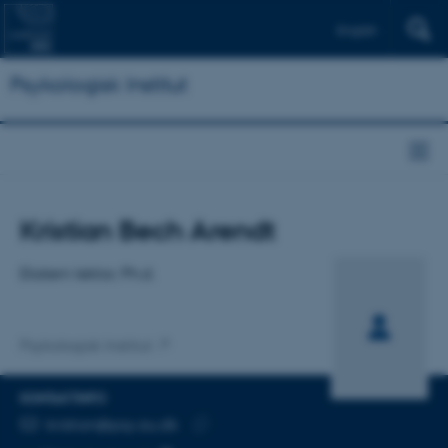
English
Psykologisk Institut
Titel
Kristian Bech Arendt
Primær tilknytning
Ekstern lektor, Ph.d.
Psykologisk Institut
KONTAKTINFO
MAILADRESSE
kristian@psy.au.dk