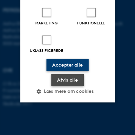
PSYKOLOGISK INSTITUT
KONTAKT
Aarhus BSS
E-mail:
psykologi@psy.au.dk
MARKETING
FUNKTIONELLE
Aarhus Universitet
Bartholins Allé 11
8000 Aarhus C
UKLASSIFICEREDE
Accepter alle
CVR
Afvis alle
CVR-nr: 31119103
P-nummer: 1016397225
Læs mere om cookies
EAN-nr: 5798000419605
Stedkode: 5411
Nødvendige
Statistiske
Marketing
Funktionelle
Uklassificerede