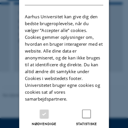
FORSKNINGSPROJEKT
Aarhus Universitet kan give dig den
Initiering og kvalitetssikring af CPOP som et
bedste brugeroplevelse, når du
tværfagligt og tværsektorielt koordineret
vælger ”Accepter alle” cookies.
opfølgningsprogram til børn med cerebral
Cookies gemmer oplysninger om,
parese i Region Midtjylland.
hvordan en bruger interagerer med et
1. jan. 2012
-
31. dec. 2013
website. Alle dine data er
anonymiseret, og de kan ikke bruges
til at identificere dig direkte. Du kan
altid ændre dit samtykke under
Cookies i webstedets footer.
Universitetet bruger egne cookies og
cookies sat af vores
Revideret 01.06.2026
-
Psykologisk Institut
samarbejdspartnere.
NØDVENDIGE
STATISTISKE