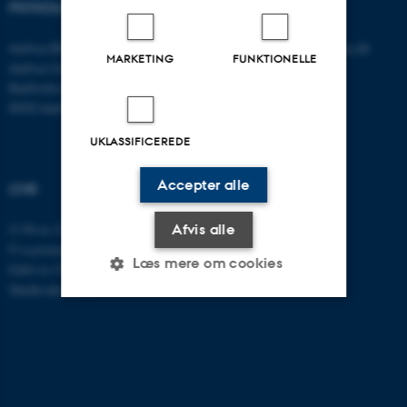
PSYKOLOGISK INSTITUT
KONTAKT
Aarhus BSS
E-mail:
psykologi@psy.au.dk
MARKETING
FUNKTIONELLE
Aarhus Universitet
Bartholins Allé 11
8000 Aarhus C
UKLASSIFICEREDE
Accepter alle
CVR
Afvis alle
CVR-nr: 31119103
P-nummer: 1016397225
Læs mere om cookies
EAN-nr: 5798000419605
Stedkode: 5411
Nødvendige
Statistiske
Marketing
Funktionelle
Uklassificerede