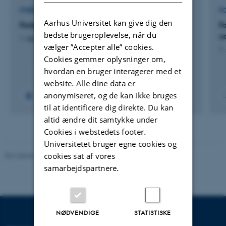
FORSKNINGSPROJEKT
F
Aarhus Universitet kan give dig den
Forebyggelse af byttedating
F
bedste brugeroplevelse, når du
u
1. sep. 2023
-
1. okt. 2025
vælger ”Accepter alle” cookies.
1.
Cookies gemmer oplysninger om,
hvordan en bruger interagerer med et
website. Alle dine data er
anonymiseret, og de kan ikke bruges
til at identificere dig direkte. Du kan
altid ændre dit samtykke under
Cookies i webstedets footer.
Universitetet bruger egne cookies og
Revideret 01.06.2026
-
Psykologisk Institut
cookies sat af vores
samarbejdspartnere.
NØDVENDIGE
STATISTISKE