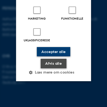
PSYKOLOGISK INSTITUT
KONTAKT
Aarhus BSS
E-mail:
psykologi@psy.au.dk
MARKETING
FUNKTIONELLE
Aarhus Universitet
Bartholins Allé 11
8000 Aarhus C
UKLASSIFICEREDE
Accepter alle
CVR
Afvis alle
CVR-nr: 31119103
P-nummer: 1016397225
Læs mere om cookies
EAN-nr: 5798000419605
Stedkode: 5411
Nødvendige
Statistiske
Marketing
Funktionelle
Uklassificerede