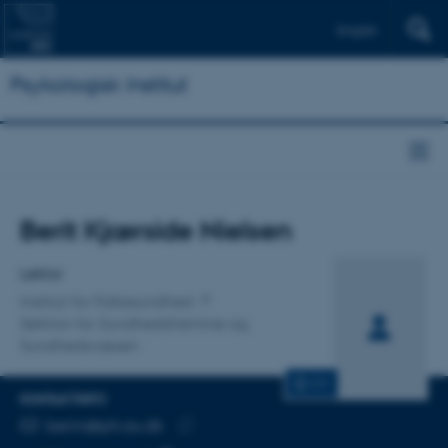
English
Psykologisk Institut
Titel
Berit Kjærside Nielsen
Primær tilknytning
Lektor
Institut for Folkesundhed
Sektion for Sundhedsfremme og
Sundhedsvæsen
CV
KONTAKTINFO
MAILADRESSE
berini@ph.au.dk