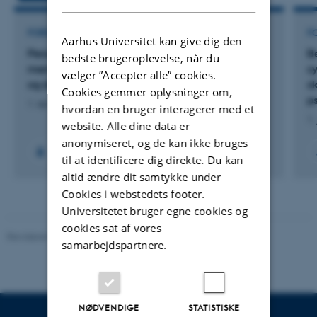
FORSKNINGSPROJEKT
F
Aarhus Universitet kan give dig den
Personcentreret Hjerterehabilitering – bedre
B
bedste brugeroplevelse, når du
mental trivsel for patienter med hjertesygdom
s
vælger ”Accepter alle” cookies.
og deres pårørende
s
Cookies gemmer oplysninger om,
p
1. apr. 2025
-
30. sep. 2030
hvordan en bruger interagerer med et
1.
website. Alle dine data er
anonymiseret, og de kan ikke bruges
til at identificere dig direkte. Du kan
altid ændre dit samtykke under
Cookies i webstedets footer.
Universitetet bruger egne cookies og
cookies sat af vores
Revideret 01.06.2026
-
Psykologisk Institut
samarbejdspartnere.
NØDVENDIGE
STATISTISKE