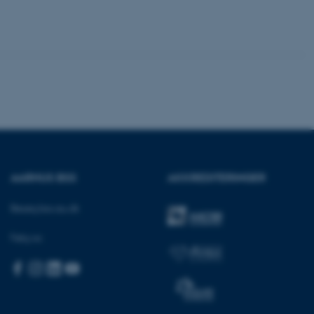
ere nogle
rer uden disse
 vores CMS-udbyder,
identificere en backend-
bruger er logget ind i
AARHUS BSS
AKKREDITERINGER
rbundet med Typo3-
emet. Det bruges generelt
Besøg bss.au.dk
ntifikator for at gøre det
præferencer, men i mange
 ikke nødvendigt, da det
Følg os:
lt af platformen, skønt
webstedsadministratorer. I
dstillet til at blive
en browsersession. Det
entifikator i stedet for
ose platform session