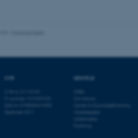
es hjælper med at gøre hjemmesiden brugbar ved at aktiv
nktioner som navigation mm. Hjemmesiden kan ikke funge
.2026
-
Psykologisk Institut
Udbyder / Domæne
Udløb
Beskrivelse
30
Denne cookie sættes af
TYPO3 Association
minutter
TYPO3, og bruges til at 
.au.dk
session, når en backend-
TYPO3 eller Frontend.
CVR
GENVEJE
30
Dette cookienavn er fo
Typo3 Association
minutter
webindholdsstyringssyst
.au.dk
CVR-nr: 31119103
CEBU
som en brugersessionside
muligt at gemme bruger
P-nummer: 1016397225
Con Amore
tilfælde er det muligvis
kan indstilles ved defau
EAN-nr: 5798000419605
Center for Rusmiddelforskning
dette kan forhindres af 
Stedkode: 5411
Medarbejdere
de fleste tilfælde er det in
ødelagt i slutningen af 
Uddannelser
indeholder en tilfældig id
Forskning
specifikke brugerdata.
Session
Denne cookie er en purp
Microsoft Corporation