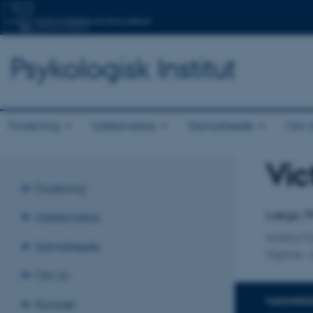
Psykologisk Institut
Forskning
Uddannelse
Samarbejde
Om o
Vic
Titel
Forskning
Primær 
Læge, 
Uddannelse
Institut 
Samarbejde
Hjerne- 
Om os
FAGOMRÅ
Kontakt