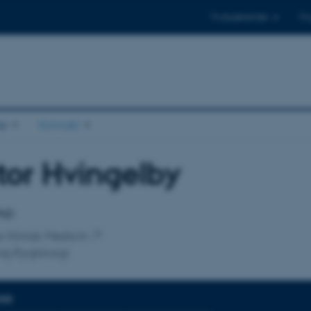
Til studerende
Til
s
Kontakt
tor Hvingelby
tilknytning
PhD
for Klinisk Medicin
og Rygkirurgi
DER