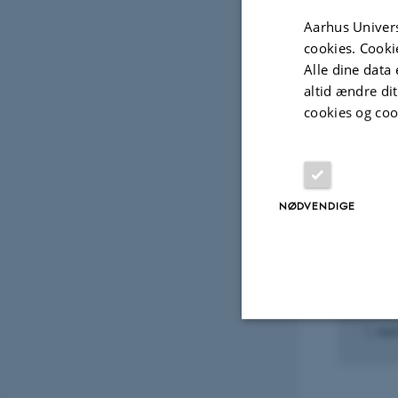
Kofo
Aarhus Univers
Movem
cookies. Cooki
Alle dine data 
altid ændre di
cookies og coo
Fagf
Udvalg
NØDVENDIGE
BESØG
Stan
1. mar
Nødvendige