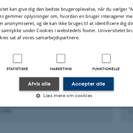
Neurotrauma:
ed, R. +7.
and Meta-Ana
itet kan give dig den bedste brugeroplevelse, når du vælger ”A
ent Disorders
Lind, A. +10.
es gemmer oplysninger om, hvordan en bruger interagerer med
er anonymiseret, og de kan ikke bruges til at identificere dig d
Journal of Neuro
t samtykke under Cookies i webstedets footer. Universitetet br
kies sat af vores samarbejdspartnere.
ællebedømt
Fagfællebedømt
Digital
Di
version
ve
vedhæftet
v
te aktiviteter
Flere
STATISTISKE
MARKETING
FUNKTIONELLE
Afvis alle
Accepter alle
 VED EKSTERN, AKADEMISK INSTITUTION
B
ford University
R
Læs mere om cookies
ts 2025
1.
Statistiske
Marketing
Funktionelle