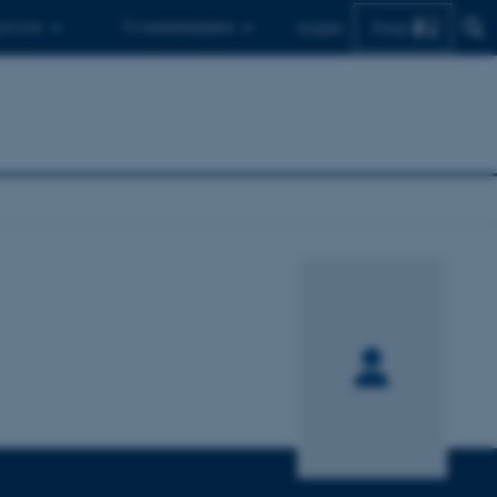
Find
 ph.d.er
Til medarbejdere
English