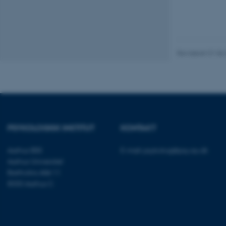
Nødvendige cooki
grundlæggende fu
cookies.
Revideret 01.06
Navn
be_typo_user
PSYKOLOGISK INSTITUT
KONTAKT
fe_typo_user
Aarhus BSS
E-mail:
psykologi@psy.au.dk
Aarhus Universitet
Bartholins Allé 11
8000 Aarhus C
ASP.NET_SessionId