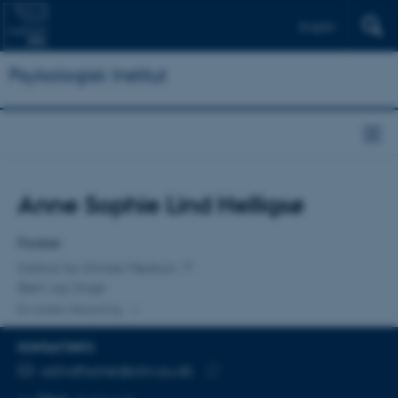
English
Psykologisk Institut
Titel
Anne Sophie Lind Helligsø
Primær tilknytning
Forsker
Institut for Klinisk Medicin
Børn og Unge
En anden tilknytning
KONTAKTINFO
MAILADRESSE
aslindfischer@clin.au.dk
Kopier