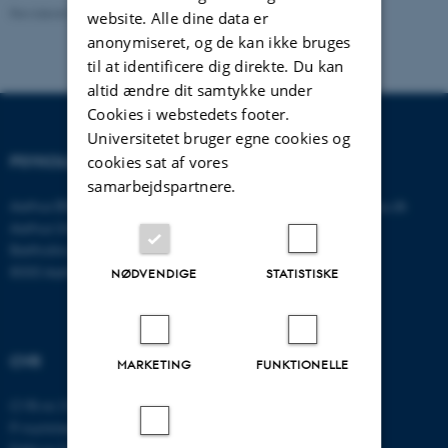
Revideret 01.06.2026
-
Psykologisk Institut
website. Alle dine data er
anonymiseret, og de kan ikke bruges
til at identificere dig direkte. Du kan
altid ændre dit samtykke under
Cookies i webstedets footer.
Universitetet bruger egne cookies og
PSYKOLOGISK INSTITUT
KONTAKT
cookies sat af vores
samarbejdspartnere.
Aarhus BSS
E-mail:
psykologi@psy.au.dk
Aarhus Universitet
Bartholins Allé 11
8000 Aarhus C
NØDVENDIGE
STATISTISKE
CVR
MARKETING
FUNKTIONELLE
CVR-nr: 31119103
P-nummer: 1016397225