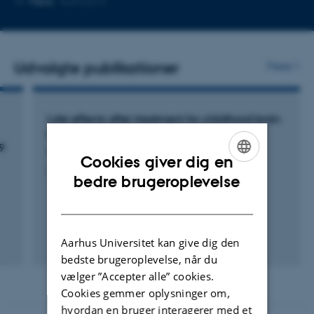
Mere
Aarhus N
mailadresse
Udvalgte publikationer
Flere
Late effects after treatment for childhood brain
tumor
9
Helligsø, A.
Cookies giver dig en
Aarhus Universitet
ENGLISH
bedre brugeroplevelse
DANISH
Aarhus Universitet kan give dig den
bedste brugeroplevelse, når du
vælger ”Accepter alle” cookies.
Cookies gemmer oplysninger om,
hvordan en bruger interagerer med et