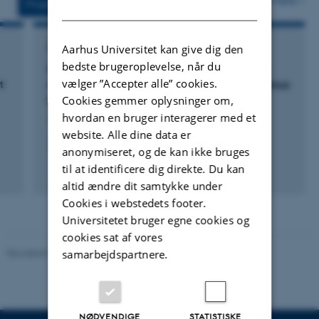
Projekter
Aktiviteter
DANISH
FORSKNINGSPROJEKT
Aarhus Universitet kan give dig den
bedste brugeroplevelse, når du
Gynecology: Laparoscopic Hysterectomi: A
vælger ”Accepter alle” cookies.
t
randomized controlled trial on outpatient versus
Cookies gemmer oplysninger om,
inpatient regimen.
hvordan en bruger interagerer med et
1. apr. 2013
-
1. apr. 2016
website. Alle dine data er
anonymiseret, og de kan ikke bruges
til at identificere dig direkte. Du kan
altid ændre dit samtykke under
Cookies i webstedets footer.
Universitetet bruger egne cookies og
cookies sat af vores
Revideret 01.06.2026
-
Psykologisk Institut
samarbejdspartnere.
NØDVENDIGE
STATISTISKE