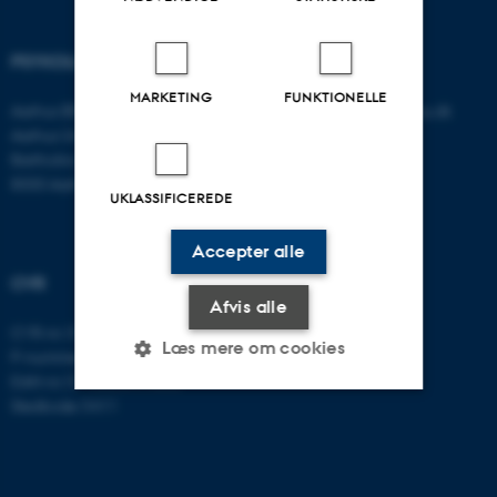
PSYKOLOGISK INSTITUT
KONTAKT
MARKETING
FUNKTIONELLE
Aarhus BSS
E-mail:
psykologi@psy.au.dk
Aarhus Universitet
Bartholins Allé 11
8000 Aarhus C
UKLASSIFICEREDE
Accepter alle
CVR
Afvis alle
CVR-nr: 31119103
Læs mere om cookies
P-nummer: 1016397225
EAN-nr: 5798000419605
Stedkode: 5411
Nødvendige
Statistiske
Marketing
Funktionelle
Uklassificerede