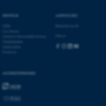
Nødvendige cookies hjælper
GENVEJE
AARHUS BSS
med at gøre hjemmesiden
Besøg bss.au.dk
CEBU
brugbar ved at aktivere nogle
Con Amore
grundlæggende funktioner
Følg os:
Center for Rusmiddelforskning
som navigation mm.
Medarbejdere
Hjemmesiden kan ikke
Uddannelser
fungerer uden disse cookies.
Forskning
Navn
Udbyder / Domæne
AKKREDITERINGER
be_typo_user
TYPO3 Association
.au.dk
fe_typo_user
Typo3 Association
.au.dk