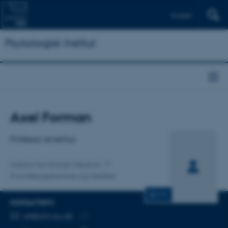
English
Psykologisk Institut
Titel
Axel Forman
Primær tilknytning
Professor emeritus
Institut for Klinisk Medicin
Kvindesygdomme og Fødsler
CV
KONTAKTINFO
MAILADRESSE
af@clin.au.dk