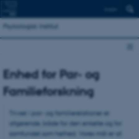
English
Psykologisk Institut
Enhed for Par- og
Familieforskning
Trivsel i par- og familierelationer er
afgørende, både for den enkelte og for
samfundet som helhed. Vores mål er at