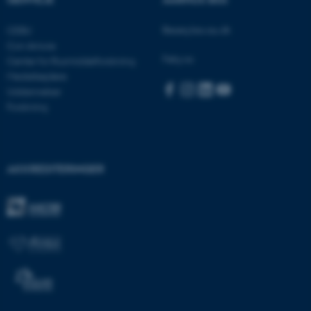
Navn
Udbyder / Domæne
Besøg bss.au.dk
CEBU
Con Amore
be_typo_user
TYPO3 Association
.au.dk
Følg os:
Center for Rusmiddelforskning
Medarbejdere
Uddannelser
Forskning
fe_typo_user
Typo3 Association
.au.dk
AKKREDITERINGER
ASP.NET_SessionId
Microsoft Corporation