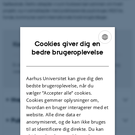
fællesskab. Derfor arbejder vi som forskere tæt sammen om hvert
projekt, og vi samarbejder med praktiserende psykologer, NGO'er,
fonde, kommuner samt internationale forskningskolleger.
Cookies giver dig en
Kontakt
ENGLISH
bedre brugeroplevelse
DANISH
Er du interesseret i at høre mere om forskningsenheden og
vores aktiviteter, er du meget velkommen til at kontakte:
Aarhus Universitet kan give dig den
bedste brugeroplevelse, når du
vælger ”Accepter alle” cookies.
Hvem er vi?
Cookies gemmer oplysninger om,
hvordan en bruger interagerer med et
website. Alle dine data er
Publikationer
anonymiseret, og de kan ikke bruges
til at identificere dig direkte. Du kan