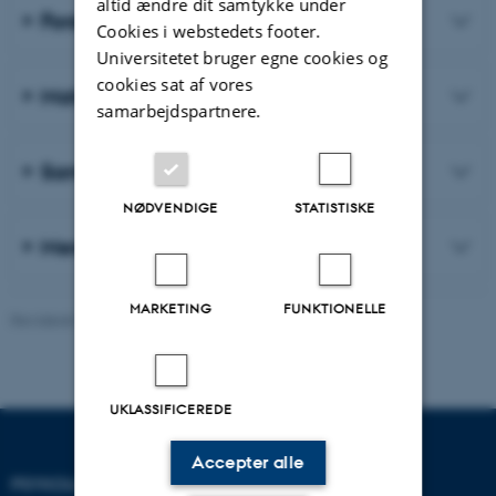
altid ændre dit samtykke under
Forskningsprojekter
Cookies i webstedets footer.
Universitetet bruger egne cookies og
cookies sat af vores
Materialer til forskere og praktikere
samarbejdspartnere.
Samarbejde
NØDVENDIGE
STATISTISKE
Mere om vores arbejde
MARKETING
FUNKTIONELLE
Revideret 06.07.2026
-
Psykologisk Institut
UKLASSIFICEREDE
Accepter alle
PSYKOLOGISK INSTITUT
KONTAKT