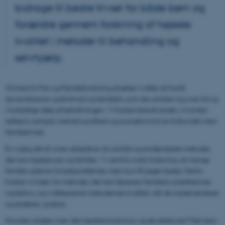
bidrage til bedre trivsel for både børn og
forældre gennem forskning af højeste
kvalitet i metoder til behandling og
selvhjælp.
I Enhed for Par-og Familieforskning stræber vi efter at forstå
dynamikkerne i parforhold og familieliv, som de udvikler sig over tid og
i forskellige dele af befolkningen. Vi forsker blandt andet i, hvordan
adfærd, samspil, mental sundhed og socioøkonomi er forbundet med
familietrivsel.
En vigtig del af vores arbejde er at udvikle og evidensteste metoder,
der kan hjælpe par og familier. Vi ved fra vores forskning, at mange
familier oplever trivselsproblemer, men kun få søger hjælp. Derfor
forsker vi inden for metoder, der kan tilpasses familiens præferencer
og behov, og vi efterprøver metodernes kvalitet, når de implementeres
og skaleres i praksis.
Hvordan skaber man den bedste forskning i gode relationer? Det sker i