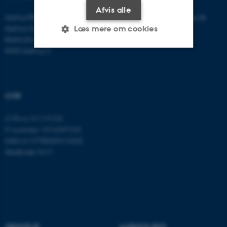
Afvis alle
Aarhus BSS
E-mail:
psykologi@psy.au.dk
Aarhus Universitet
Læs mere om cookies
Bartholins Allé 11
8000 Aarhus C
Nødvendige
Statistiske
Marketing
Funktionelle
Uklassificerede
CVR
CVR-nr: 31119103
Nødvendige cookies hjælper
P-nummer: 1016397225
med at gøre hjemmesiden
EAN-nr: 5798000419605
Stedkode: 5411
brugbar ved at aktivere nogle
grundlæggende funktioner
som navigation mm.
Hjemmesiden kan ikke
fungerer uden disse cookies.
GENVEJE
AARHUS BSS