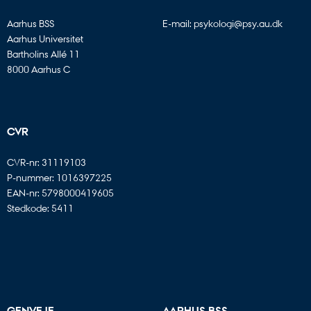
Aarhus BSS
E-mail:
psykologi@psy.au.dk
Aarhus Universitet
Bartholins Allé 11
8000 Aarhus C
CVR
CVR-nr: 31119103
P-nummer: 1016397225
EAN-nr: 5798000419605
Stedkode: 5411
GENVEJE
AARHUS BSS