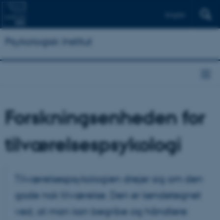
English
Psykologisk Institut
Forskningsenheden for
tilværelsespsykologi
Tilværelsespsykologien drejer sig om den
gode nok tilværelse. Den er kendetegnet
ved, at man kan begribe og håndtere