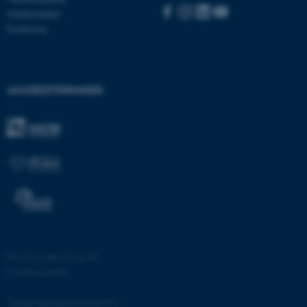
be_typo_user
TYPO3 Association
Uddannelser
.au.dk
Forskning
fe_typo_user
Typo3 Association
.au.dk
AKKREDITERINGER
©
—
Cookies på au.dk
ASP.NET_SessionId
Microsoft Corporation
Privatlivspolitik
.au.dk
Tilgængelighedserklæring