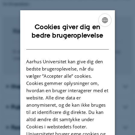
for tilværelsen.
Cookies giver dig en
Kontakt
ENGLISH
bedre brugeroplevelse
DANISH
Er du interesseret i at høre mere om forskningsenheden og
vores aktiviteter, er du meget velkommen til at kontakte:
Aarhus Universitet kan give dig den
bedste brugeroplevelse, når du
vælger ”Accepter alle” cookies.
Cookies gemmer oplysninger om,
Hvem er vi?
hvordan en bruger interagerer med et
website. Alle dine data er
anonymiseret, og de kan ikke bruges
Publikationer
til at identificere dig direkte. Du kan
altid ændre dit samtykke under
Cookies i webstedets footer.
Forskningsprojekter
Universitetet bruger egne cookies og