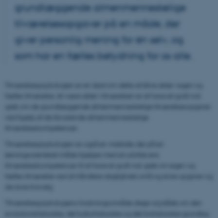
grundlæggende almenmenneskelige
tilværelsesopgaver på en måde, der
giver personlig mening for én selv, og
som har en fælles betydning for os alle.
Tilværelsespsykologien er en
teori
om dette at blive aktør i egen og
fælles tilværelse. At være aktør i tilværelsen er at have et godt nok
greb om de grundlæggende almenmenneskelige tilværelsesopgaver
ved hjælp af de tilsvarende almenmenneskelige
tilværelseskompetencer.
Tilværelsespsykologien er også en
metode
, der på en
løsningsorienteret måde hjælper med at udvikle ens
tilværelseskompetencer til at have et godt nok greb om egen og
fælles tilværelse ved at håndtere dagliglivets små og store opgaver og
de store livsvalg.
Tilværelsespsykologiens forskningsområde drejer sig både om den
evolutionshistoriske, det kulturhistoriske og det livshistoriske grundlag