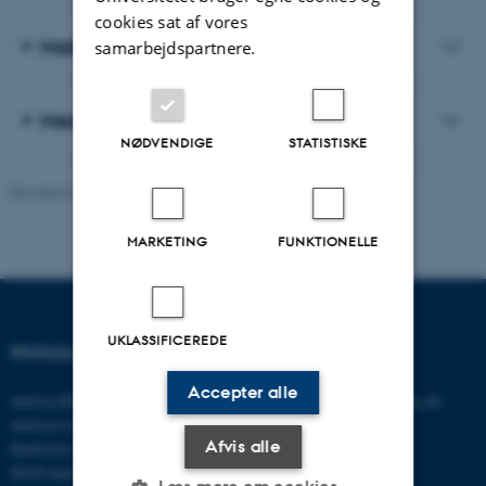
cookies sat af vores
Materialer til forskere og praktikere
samarbejdspartnere.
Mere om vores arbejde
NØDVENDIGE
STATISTISKE
Revideret 06.08.2026
-
Psykologisk Institut
MARKETING
FUNKTIONELLE
UKLASSIFICEREDE
PSYKOLOGISK INSTITUT
KONTAKT
Accepter alle
Aarhus BSS
E-mail:
psykologi@psy.au.dk
Aarhus Universitet
Afvis alle
Bartholins Allé 11
8000 Aarhus C