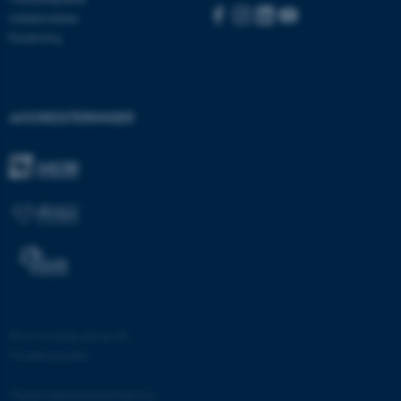
be_typo_user
TYPO3 Association
Uddannelser
.au.dk
Forskning
fe_typo_user
Typo3 Association
.au.dk
AKKREDITERINGER
©
—
Cookies på au.dk
ASP.NET_SessionId
Microsoft Corporation
Privatlivspolitik
.au.dk
Tilgængelighedserklæring