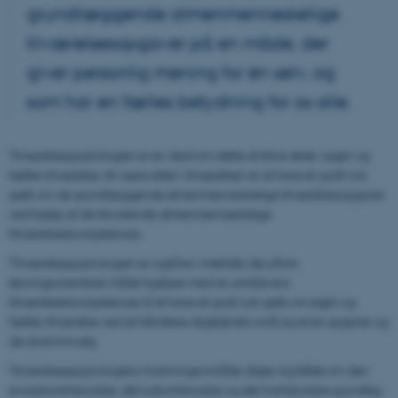
grundlæggende almenmenneskelige
tilværelsesopgaver på en måde, der
giver personlig mening for én selv, og
som har en fælles betydning for os alle.
Tilværelsespsykologien er en
teori
om dette at blive aktør i egen og
fælles tilværelse. At være aktør i tilværelsen er at have et godt nok
greb om de grundlæggende almenmenneskelige tilværelsesopgaver
ved hjælp af de tilsvarende almenmenneskelige
tilværelseskompetencer.
Tilværelsespsykologien er også en
metode
, der på en
løsningsorienteret måde hjælper med at udvikle ens
tilværelseskompetencer til at have et godt nok greb om egen og
fælles tilværelse ved at håndtere dagliglivets små og store opgaver og
de store livsvalg.
Tilværelsespsykologiens forskningsområde drejer sig både om den
evolutionshistoriske, det kulturhistoriske og det livshistoriske grundlag