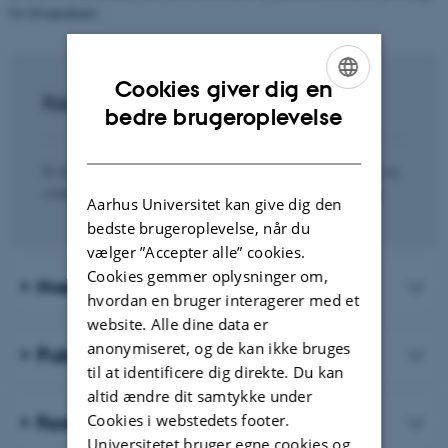
for tilværelsen.
Cookies giver dig en
Kontakt
ENGLISH
bedre brugeroplevelse
DANISH
Er du interesseret i at høre mere om forskningsenheden og
vores aktiviteter, er du meget velkommen til at kontakte:
Aarhus Universitet kan give dig den
bedste brugeroplevelse, når du
vælger ”Accepter alle” cookies.
Cookies gemmer oplysninger om,
Hvem er vi?
hvordan en bruger interagerer med et
website. Alle dine data er
anonymiseret, og de kan ikke bruges
Publikationer
til at identificere dig direkte. Du kan
altid ændre dit samtykke under
Cookies i webstedets footer.
Forskningsprojekter
Universitetet bruger egne cookies og