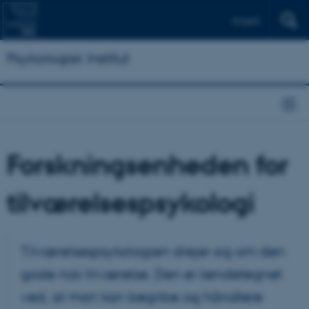
English
Psykologisk Institut
Forskningsenheden for
tilværelsespsykologi
Tilværelsespsykologien drejer sig om den
gode nok tilværelse. Den er kendetegnet
ved, at man kan begribe og håndtere