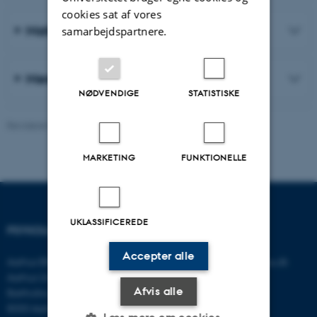
cookies sat af vores
Materialer til forskere og praktikere
samarbejdspartnere.
Mere om vores arbejde
NØDVENDIGE
STATISTISKE
Revideret 06.08.2026
-
Psykologisk Institut
MARKETING
FUNKTIONELLE
UKLASSIFICEREDE
PSYKOLOGISK INSTITUT
KONTAKT
Accepter alle
Aarhus BSS
E-mail:
psykologi@psy.au.dk
Aarhus Universitet
Afvis alle
Bartholins Allé 11
8000 Aarhus C