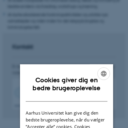
bedste evidens via foredrag, workshops og træning.
At styrke eksisterende forskningsaktiviteter og udvikle nye
samarbejder og viden inden for det retspsykologiske og
kriminologiske felt.
Kontakt
Er du interesseret i at høre mere om forskningsenheden og
vores aktiviteter, er du meget velkommen til at kontakte:
Cookies giver dig en
ENGLISH
bedre brugeroplevelse
DANISH
Aarhus Universitet kan give dig den
bedste brugeroplevelse, når du vælger
”Accepter alle” cookies. Cookies