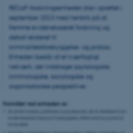
RECaP-forskningsenheden blev oprettet i
september 2023 med henblik på at
fremme evidensbaseret forskning og
debat relateret til
kriminalitetsforebyggelse- og praksis.
Enheden består af et tværfagligt
netværk, der inddrager psykologiske,
kriminologiske, sociologiske og
organisatoriske perspektiver.
Formålet ved enheden er:
At samle forskere, praktikere og studerende, der er dedikeret til en
evidensbaseret tilgang til forebyggelse, efterforskning og straf af
kriminalitet.
At skabe muligheder for informeret dialog, debat og formidling af