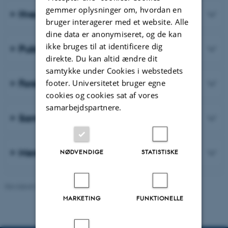
gemmer oplysninger om, hvordan en
Hvem er vi?
bruger interagerer med et website. Alle
dine data er anonymiseret, og de kan
ikke bruges til at identificere dig
Publikationer
direkte. Du kan altid ændre dit
samtykke under Cookies i webstedets
Forskningsprojekter
footer. Universitetet bruger egne
cookies og cookies sat af vores
samarbejdspartnere.
Samarbejde
Mere om vores arbejde
NØDVENDIGE
STATISTISKE
Revideret 06.08.2026
-
Psykologisk Institut
MARKETING
FUNKTIONELLE