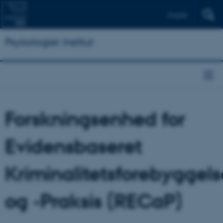
English
Psykologisk Institut
Forskningsenhed for
Evidensbaseret
Kriminalitetsforebyggels
og -Praksis (RECaP)