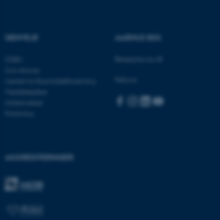
fungerer uden disse cookies.
GENVEJE
AARHUS BSS
Navn
Udbyder / Domæne
Besøg bss.au.dk
CEBU
be_typo_user
TYPO3 Association
.au.dk
Con Amore
Følg os:
Center for Rusmiddelforskning
Medarbejdere
Uddannelser
fe_typo_user
Typo3 Association
Forskning
.au.dk
AKKREDITERINGER