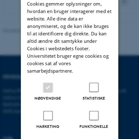
Cookies gemmer oplysninger om,
hvordan en bruger interagerer med et
website. Alle dine data er
anonymiseret, og de kan ikke bruges
Revideret 01.06.2026
-
Psykologisk Institut
til at identificere dig direkte. Du kan
altid ændre dit samtykke under
Cookies i webstedets footer.
Universitetet bruger egne cookies og
cookies sat af vores
samarbejdspartnere.
PSYKOLOGISK INSTITUT
KONTAKT
Aarhus BSS
E-mail:
psykologi@psy.au.dk
Aarhus Universitet
NØDVENDIGE
STATISTISKE
Bartholins Allé 11
8000 Aarhus C
MARKETING
FUNKTIONELLE
CVR