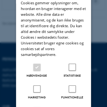
Cookies gemmer oplysninger om,
hvordan en bruger interagerer med et
website. Alle dine data er
anonymiseret, og de kan ikke bruges
Revideret 01.06.2026
-
Psykologisk Institut
til at identificere dig direkte. Du kan
altid ændre dit samtykke under
Cookies i webstedets footer.
Universitetet bruger egne cookies og
cookies sat af vores
samarbejdspartnere.
PSYKOLOGISK INSTITUT
KONTAKT
Aarhus BSS
E-mail:
psykologi@psy.au.dk
Aarhus Universitet
NØDVENDIGE
STATISTISKE
Bartholins Allé 11
8000 Aarhus C
MARKETING
FUNKTIONELLE
CVR