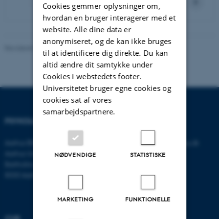
Cookies gemmer oplysninger om,
hvordan en bruger interagerer med et
website. Alle dine data er
anonymiseret, og de kan ikke bruges
Revideret 01.06.2026
-
Psykologisk Institut
til at identificere dig direkte. Du kan
altid ændre dit samtykke under
Cookies i webstedets footer.
Universitetet bruger egne cookies og
cookies sat af vores
samarbejdspartnere.
PSYKOLOGISK INSTITUT
KONTAKT
Aarhus BSS
E-mail:
psykologi@psy.au.dk
Aarhus Universitet
NØDVENDIGE
STATISTISKE
Bartholins Allé 11
8000 Aarhus C
MARKETING
FUNKTIONELLE
CVR