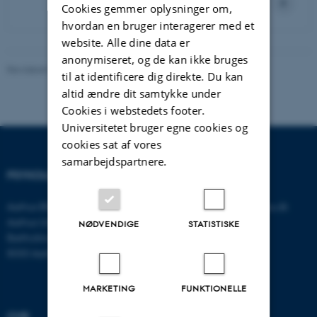
Cookies gemmer oplysninger om,
hvordan en bruger interagerer med et
website. Alle dine data er
anonymiseret, og de kan ikke bruges
Revideret 01.06.2026
-
Psykologisk Institut
til at identificere dig direkte. Du kan
altid ændre dit samtykke under
Cookies i webstedets footer.
Universitetet bruger egne cookies og
cookies sat af vores
samarbejdspartnere.
PSYKOLOGISK INSTITUT
KONTAKT
Aarhus BSS
E-mail:
psykologi@psy.au.dk
Aarhus Universitet
NØDVENDIGE
STATISTISKE
Bartholins Allé 11
8000 Aarhus C
MARKETING
FUNKTIONELLE
CVR