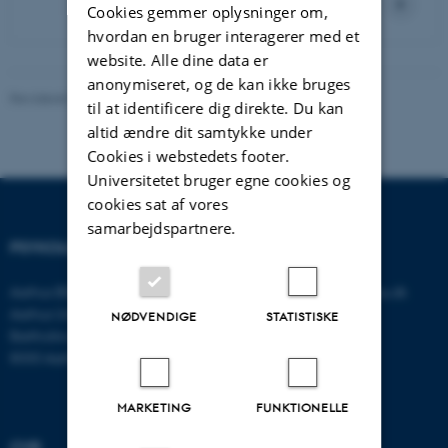
Cookies gemmer oplysninger om,
hvordan en bruger interagerer med et
website. Alle dine data er
anonymiseret, og de kan ikke bruges
Revideret 01.06.2026
-
Psykologisk Institut
til at identificere dig direkte. Du kan
altid ændre dit samtykke under
Cookies i webstedets footer.
Universitetet bruger egne cookies og
cookies sat af vores
samarbejdspartnere.
PSYKOLOGISK INSTITUT
KONTAKT
Aarhus BSS
E-mail:
psykologi@psy.au.dk
Aarhus Universitet
NØDVENDIGE
STATISTISKE
Bartholins Allé 11
8000 Aarhus C
MARKETING
FUNKTIONELLE
CVR