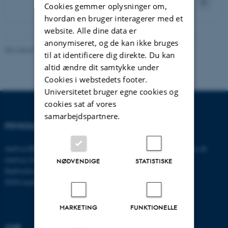
Cookies gemmer oplysninger om,
hvordan en bruger interagerer med et
website. Alle dine data er
anonymiseret, og de kan ikke bruges
Revideret 01.06.2026
-
Psykologisk Institut
til at identificere dig direkte. Du kan
altid ændre dit samtykke under
Cookies i webstedets footer.
Universitetet bruger egne cookies og
cookies sat af vores
samarbejdspartnere.
PSYKOLOGISK INSTITUT
KONTAKT
Aarhus BSS
E-mail:
psykologi@psy.au.dk
Aarhus Universitet
NØDVENDIGE
STATISTISKE
Bartholins Allé 11
8000 Aarhus C
MARKETING
FUNKTIONELLE
CVR