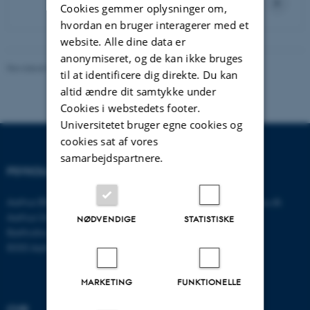
Cookies gemmer oplysninger om,
hvordan en bruger interagerer med et
website. Alle dine data er
anonymiseret, og de kan ikke bruges
Revideret 01.06.2026
-
Psykologisk Institut
til at identificere dig direkte. Du kan
altid ændre dit samtykke under
Cookies i webstedets footer.
Universitetet bruger egne cookies og
cookies sat af vores
samarbejdspartnere.
PSYKOLOGISK INSTITUT
KONTAKT
Aarhus BSS
E-mail:
psykologi@psy.au.dk
Aarhus Universitet
NØDVENDIGE
STATISTISKE
Bartholins Allé 11
8000 Aarhus C
MARKETING
FUNKTIONELLE
CVR