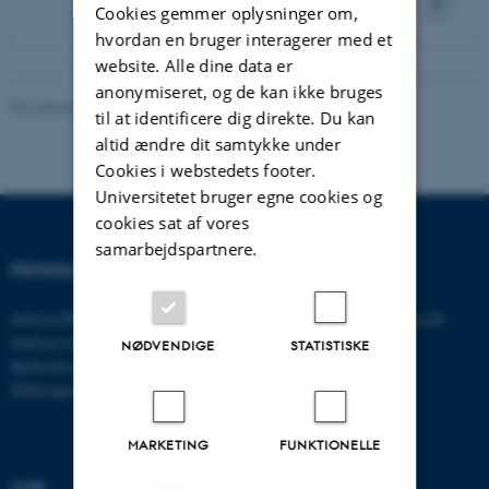
Cookies gemmer oplysninger om,
hvordan en bruger interagerer med et
website. Alle dine data er
anonymiseret, og de kan ikke bruges
Revideret 01.06.2026
-
Psykologisk Institut
til at identificere dig direkte. Du kan
altid ændre dit samtykke under
Cookies i webstedets footer.
Universitetet bruger egne cookies og
cookies sat af vores
samarbejdspartnere.
PSYKOLOGISK INSTITUT
KONTAKT
Aarhus BSS
E-mail:
psykologi@psy.au.dk
Aarhus Universitet
NØDVENDIGE
STATISTISKE
Bartholins Allé 11
8000 Aarhus C
MARKETING
FUNKTIONELLE
CVR