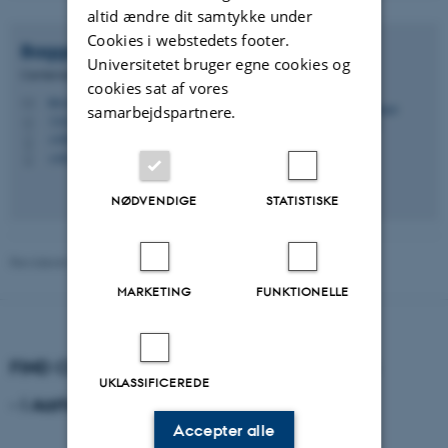
altid ændre dit samtykke under
Cookies i webstedets footer.
Bagga
Bjerge
Universitetet bruger egne cookies og
Centerleder, professor
cookies sat af vores
bb.crf@psy.au.dk
M
samarbejdspartnere.
1323, 226
H
+4587165783
P
+4522351989
P
NØDVENDIGE
STATISTISKE
Revideret 01.06.2026
-
Annette Bang Rasmussen
MARKETING
FUNKTIONELLE
FIND CENTER FOR RUSMIDDELFORSKNING
UKLASSIFICEREDE
- i Aarhus
Accepter alle