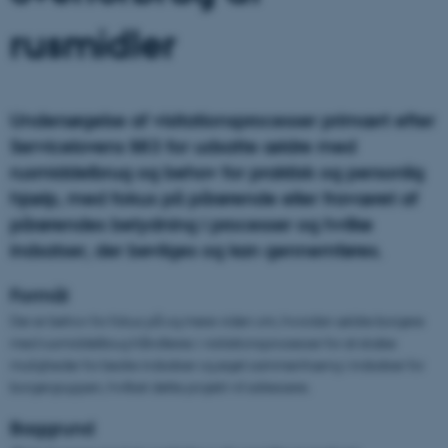
rusmidler
Undersøgelse af visitationsprocesser primært efter
Servicelovens §83 for udsatte ældre med
rusmiddelbrug og behov for praktisk og personlig
hjælp, med fokus på pårørende eller fraværet af
pårørendes betydning i processer og hvilke
indsatser, der bevilges og kan gennemføres.
Formål
Der er behov for fokus på og mere viden om, hvordan ældre borgere
med rusmiddelbrug håndteres i visitationsprocesser for at skabe
muligheder for bedre indsatser og øget sammenhæng i indsatser for
borgergruppen, hvilket dette projekt vil adressere.
Baggrund