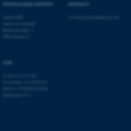
PSYKOLOGISK INSTITUT
KONTAKT
Navn
Udbyder / Domæne
Aarhus BSS
E-mail:
psykologi@psy.au.dk
be_typo_user
TYPO3 Association
Aarhus Universitet
.au.dk
Bartholins Allé 11
8000 Aarhus C
fe_typo_user
Typo3 Association
.au.dk
CVR
CVR-nr: 31119103
P-nummer: 1016397225
EAN-nr: 5798000419605
Stedkode: 5411