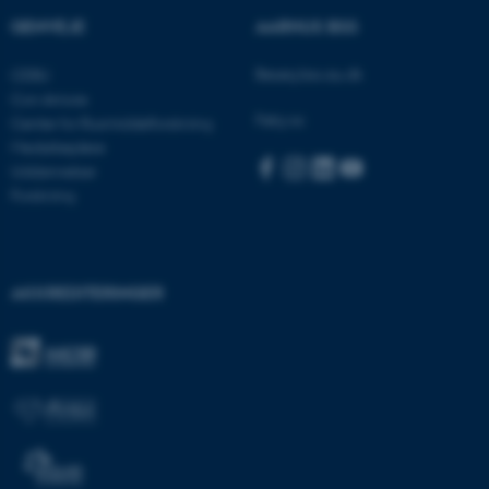
ASP.NET_SessionId
Microsoft Corporation
GENVEJE
AARHUS BSS
.au.dk
Besøg bss.au.dk
CEBU
Con Amore
Følg os:
Center for Rusmiddelforskning
JSESSIONID
Oracle Corporation
Medarbejdere
.au.dk
Uddannelser
Forskning
ARRAffinity
Microsoft Corporation
.mitstudie.au.dk
AKKREDITERINGER
esctx
Microsoft Corporation
.login.microsoftonline.com
fpc
Microsoft Corporation
login.microsoftonline.com
__cf_bm
Cloudflare Inc.