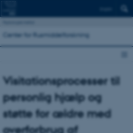
English
Psykologisk Institut
Center for Rusmiddelforskning
Visitationsprocesser til
personlig hjælp og
støtte for ældre med
overforbrug af