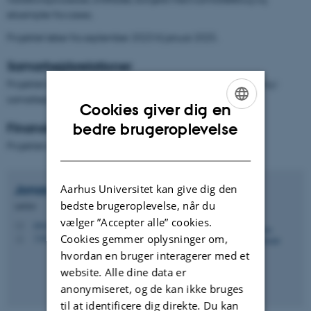
eksempler fra cases.
Projektet løber fra september 2023 til januar 2025.
Samarbejdsrelationer
Projektet er udviklet og drevet af Center for Rusmiddelforskning i
samarbejde med den deltagende kommune.
Cookies giver dig en
ENGLISH
bedre brugeroplevelse
Finansiering
Projektet er finansieret af Helsefonden.
DANISH
Jonas Strandholdt
Bach
Aarhus Universitet kan give dig den
bedste brugeroplevelse, når du
Lektor
vælger ”Accepter alle” cookies.
jsb.crf@psy.au.dk
M
1322
Cookies gemmer oplysninger om,
H
hvordan en bruger interagerer med et
website. Alle dine data er
anonymiseret, og de kan ikke bruges
til at identificere dig direkte. Du kan