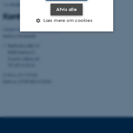
Vis detaljeret kort
Afvis alle
Kontaktinformation
Læs mere om cookies
Center for Rusmiddelforskning
Aarhus Universitet
Nødvendige
Statistiske
Marketing
Bartholins Allé 10
8000 Aarhus C
Funktionelle
Uklassificerede
E-post:
crf@au.dk
Tlf.: 8716 5313
CVR nr.: 31119103
Nødvendige cookies hjælper
EAN-nr.: 5798 000 419636
med at gøre hjemmesiden
brugbar ved at aktivere nogle
grundlæggende funktioner
som navigation mm.
Hjemmesiden kan ikke
fungerer uden disse cookies.