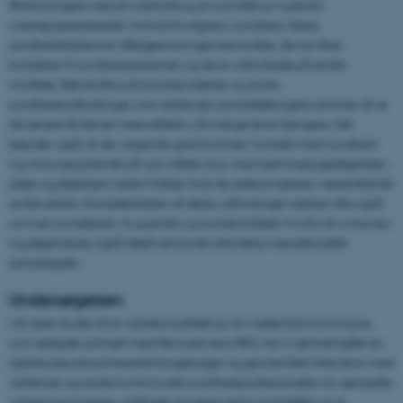
Ældre borgere med et overforbrug af rusmidler er markant
overrepræsenterede i forhold til ulighed i sundhed. Deres
sundhedstilstand er dårligere end gennemsnittet, de har flere
kontakter til sundhedssystemet, og de er udfordrede på andre
områder. Behandling af kroniske lidelser og andre
sundhedsudfordringer, som aldrende rusmiddelbrugere rammes af, er
de senere år blevet mere effektiv, så mange lever længere. Det
betyder også, at de i stigende grad kommer i kontakt med sundhed-
og omsorgssystemet på nye måder, bl.a. med hjemmesygeplejersker, -
pleje og plejehjem relativt tidligt, fordi de alderssvækkes væsentligt før
andre ældre. Kompleksiteten af deres udfordringer rækker ofte også
ud over somatikken, fx psykiatri og socialområdet, hvorfor en omsorgs-
og plejeindsats også ideelt set burde inkludere tværsektorielle
samarbejder.
Undersøgelsen
I et case-studie af en visitationsafdeling i en mellemstor kommune,
som arbejder primært med Servicelovens §83, har vi gennemgået en
række pseudonymiserede borgersager og gennemført interviews med
visitatorer og andre kommunale sundhedsprofessionelle om generelle
visitationsprocesser, snitflader, borgere med rusmiddelbrug og