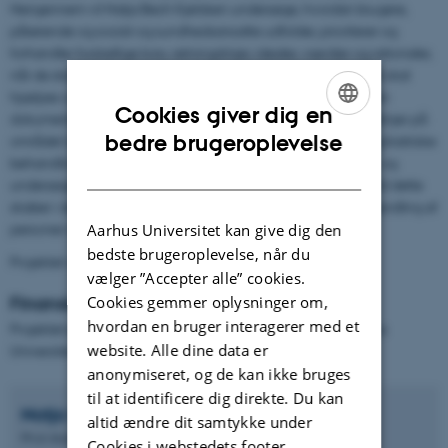
Herigennem vil Natja Bech Kjeldsen undersøge, hvordan brugere,
pårørende og social-og sundhedsansatte udfolder, prioriterer og
forhandler forskellige krav, retningslinjer, idealer, værdier og rationaler,
når de skal træffe beslutning om, hvordan den enkelte borger skal
hjælpes og behandles. Derudover vil undersøgelsen bestå i en
Cookies giver dig en
dokumentanalyse af gældende, nationale og lokale retningslinjer på
ENGLISH
bedre brugeroplevelse
området med henblik på at afdække, hvordan den ideelle psykiatriske
behandling af personer med dobbeltdiagnoser præsenteres, og
DANISH
undersøge hvilke handlemuligheder, dilemmaer og misforhold dette
skaber i den konkrete beslutningspraksis og psykiatriske behandling af
personer med dobbeltdiagnoser.
Aarhus Universitet kan give dig den
bedste brugeroplevelse, når du
Projektet varer fra september 2020 til marts 2025.
vælger ”Accepter alle” cookies.
Cookies gemmer oplysninger om,
Finansiering
hvordan en bruger interagerer med et
Projektet er finansieret af Aarhus BSS Graduate School, Aarhus
website. Alle dine data er
Universitet.
anonymiseret, og de kan ikke bruges
til at identificere dig direkte. Du kan
Natja
Kjeldsen
altid ændre dit samtykke under
Ph.d.-studerende
Cookies i webstedets footer.