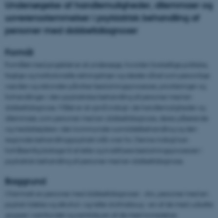
Undersøgelse af handlemuligheder, dilemmaer og
uoverensstemmelser i psykiatrisk behandling af
personer med dobbeltdiagnoser
Formål
Formålet med projektet er at undersøge, hvordan forskellige politiske,
faglige og institutionelle retningslinjer og idealer såvel som personlige
værdier og rationaler påvirker beslutningsprocesser, prioriteringer og
forhandlinger i den psykiatriske behandling af personer med en
dobbeltdiagnose. Målet er at opnå indsigt i de handlemuligheder og
dilemmaer, som personer med en dobbeltdiagnose, deres pårørende
og medarbejdere i den kommunale rusmiddelbehandling og den
regionale behandlingspsykiatri står over for. Denne indsigt kan
forhåbentlig bidrage til at lette og kvalificere beslutningsprocesser i
psykiatrisk behandling af personer med en dobbeltdiagnose.
Baggrund
I Danmark er personer med dobbeltdiagnoser - dvs. personer med en
psykisk lidelse og alkohol- og/eller stofmisbrug – en af de mest udsatte
grupper i samfundet og samtidig en af de mest komplekse