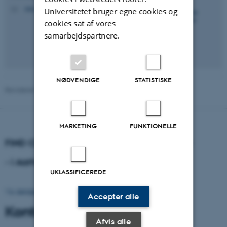
nbk.crf@psy.au.dk
M
Universitetet bruger egne cookies og
cookies sat af vores
samarbejdspartnere.
NØDVENDIGE
STATISTISKE
Revideret 01.06.2026
MARKETING
FUNKTIONELLE
FIND CENTER FOR RUSMIDDELFORSKNING
- i Aarhus
UKLASSIFICEREDE
Vis detaljeret kort
Accepter alle
Kontaktinformation
Afvis alle