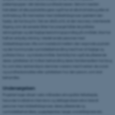
patientgrupper i det danske sundhedsvæsen. Selvom næsten
halvdelen af alle psykiatribrugere også har et alkoholmisbrug eller et
stofmisbrug, får mennesker med dobbeltdiagnoser sjældent den
hjælp, de har brug for. Det ser altså ud til, at den recovery-orienterede
tilgang, som de seneste årtier har præget både de politiske
retningslinjer og det faglige beslutningsgrundlag på området, ikke har
haft en entydig virkning. I stedet ender personer med
dobbeltdiagnoser ofte som kastebold mellem den regionale psykiatri
og den kommunale rusmiddelbehandling med hver sit faglige og
politiske fokus- og indsatsområde. Samtidig har også de pårørende
deres opfattelser af, hvilken behandling deres familiemedlem har brug
for, som ikke nødvendigvis stemmer overens med hverken de social-
og sundhedsansattes eller opfattelsen hos den person, som skal
behandles.
Undersøgelsen
Projektet tager afsæt i seks måneders etnografisk feltarbejde,
herunder kvalitative interviews og deltagerobservation blandt
personer med dobbeltdiagnoser, deres pårørende og
rusmiddelbehandlere, sygeplejersker, læger, socialrådgivere etc.