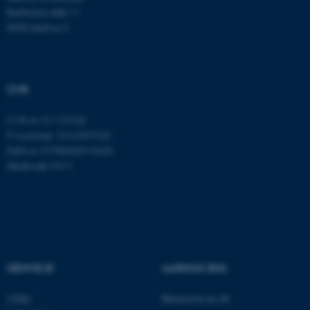
Navn
Udbyder / Domæne
Bartholins Allé 11
be_typo_user
TYPO3 Association
8000 Aarhus C
.au.dk
CVR
fe_typo_user
Typo3 Association
.au.dk
CVR-nr: 31119103
P-nummer: 1016397225
EAN-nr: 5798000419605
Stedkode: 5411
GENVEJE
AARHUS BSS
ASP.NET_SessionId
Microsoft Corporation
Besøg bss.au.dk
.au.dk
CEBU