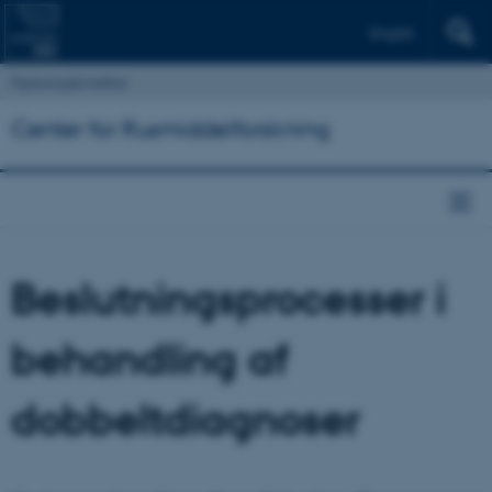
English
Psykologisk Institut
Center for Rusmiddelforskning
Beslutningsprocesser i
behandling af
dobbeltdiagnoser