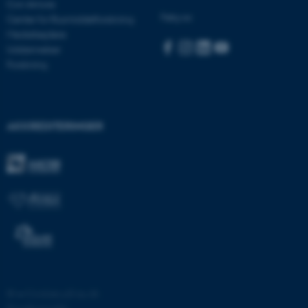
Con Amore
Følg os:
Center for Rusmiddelforskning
Medarbejdere
Uddannelser
JSESSIONID
Oracle Corporation
Forskning
.au.dk
AWSALBTGCORS
Amazon Web Services, Inc.
AKKREDITERINGER
airtable.com
CFTOKEN
Adobe Inc.
eddiprod.au.dk
©
—
Cookies på au.dk
Privatlivspolitik