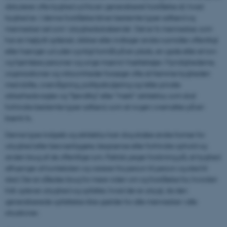
diskuterer ofte tryghed ud fra en generaliseret forståelse af, hvad
tryghed er. I denne forståelse bliver bestemte typer adfærd og
mennesker set som 'utryghedsskabende'. Det er fx mennesker, som
har en højlydt opførsel, drikker eller indtager andre rusmidler offentligt
eller hænger ud uden synligt formål på en plads, en gade eller et torv
og hjemløse personer og unge mænd i hættetrøjer. Myndighederne,
organisationer og virksomheder forsøger ofte at fremme trygheden
med skilte, overvågning, politipatruljering og/eller private
sikkerhedsvagter og ”fjendtlig” eller ”mørk” arkitektur, som skal
forhindre bestemte typer adfærd, som at nogen overnatter på en
bænk fx.
Denne type indgreb og arkitektur kan dog skabe andre former for
utryghed eller besværliggøre, begrænse eller forhindre ophold og
anden brug af de offentlige rum. Faktisk peger forskning på, at tryghed
afhænger af konteksten og varierer fra person til person og sted til
sted. Der er således brug for mere viden om og forståelse for, hvordan
folk oplever utryghed og opfatter, hvad der er utrygt, da den
generaliserede opfattelse ikke gælder for alle mennesker i alle
situationer.