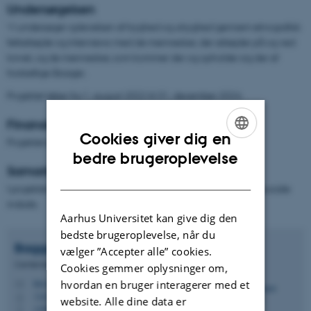
Undersøgelsen
Vi undersøger oplevelsen af tryghed og utryghed gennem etnografisk
feltarbejde og interviews med de mennesker, der arbejder på og ved
torvet, og de mennesker, som kommer der og opholder sig der af
forskellige årsager.
Projektet løber fra 1. august 2022 til 31. december 2024.
Finansiering
Cookies giver dig en
Projektet er finansieret af AUFF NOVA.
ENGLISH
bedre brugeroplevelse
Samarbejdsrelationer
DANISH
I projektet samarbejder vi blandt andet med den lokale boligsociale
indsats.
Aarhus Universitet kan give dig den
bedste brugeroplevelse, når du
Bagga
Bjerge
vælger ”Accepter alle” cookies.
Centerleder, professor
Cookies gemmer oplysninger om,
bb.crf@psy.au.dk
hvordan en bruger interagerer med et
M
1323, 226
H
website. Alle dine data er
+4587165783
P