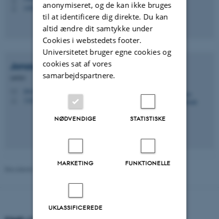
anonymiseret, og de kan ikke bruges
+4522351989
P
til at identificere dig direkte. Du kan
altid ændre dit samtykke under
Cookies i webstedets footer.
Universitetet bruger egne cookies og
cookies sat af vores
Jonas Strandholdt
Bach
samarbejdspartnere.
Lektor
jsb.crf@psy.au.dk
M
1322
H
NØDVENDIGE
STATISTISKE
MARKETING
FUNKTIONELLE
Revideret 01.06.2026
UKLASSIFICEREDE