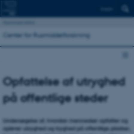
English
Psykologisk Institut
Center for Rusmiddelforskning
Opfattelse af utryghed
på offentlige steder
Undersøgelse af, hvordan mennesker opfatter og
oplever utryghed og tryghed på offentlige pladser,