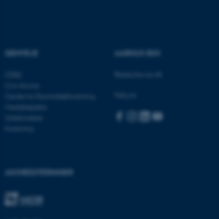
ASP.NET_SessionId
Microsoft Corporation
.au.dk
GENVEJE
AARHUS BSS
Besøg bss.au.dk
CEBU
JSESSIONID
Oracle Corporation
Con Amore
.au.dk
Følg os:
Center for Rusmiddelforskning
Medarbejdere
Uddannelser
Forskning
ARRAffinity
Microsoft Corporation
.mitstudie.au.dk
AKKREDITERINGER
esctx
Microsoft Corporation
.login.microsoftonline.com
fpc
Microsoft Corporation
login.microsoftonline.com