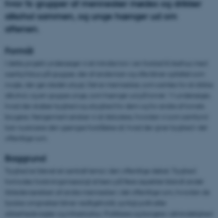
hvor fx grupper af mennesker mødes og drikker
alkohol sammen, og unge hænger ud om
aftenen.
Formål
I dette projekt undersøger vi et mindre torv i en forstad til Aarhus med
særlig fokus på grupper, der af andre kan og ofte bliver opfattet som
nogle, der gør stedet utrygt. Det er mennesker, som samles for at drikke
alkohol, og en gruppe unge, som hænger ud på torvet. Vi undersøger,
hvad der skaber tryghed og utryghed for dem og for andre af torvets
brugere. Herigennem ønsker vi at diskutere, hvordan vi som samfund
kan nuancere den gængse forståelse af, hvad der giver tryghed i det
offentlige rum.
Baggrund
Tryghed er blevet et centralt tema i den offentlige debat. Tryghed
formodes forskningsmæssigt at bero på flere aspekter blandt andet
tilstedeværelsen af andre mennesker i det offentlige rum, hvordan de
fysiske omgivelser bliver vedligeholdt, synligt politi eller
sikkerhedsvagter og infrastruktur. Politikere og borgere i almindelighed