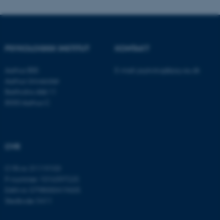
fungerer uden disse cookies.
Navn
Udbyder / Domæne
PSYKOLOGISK INSTITUT
KONTAKT
be_typo_user
TYPO3 Association
.au.dk
Aarhus BSS
E-mail:
psykologi@psy.au.dk
Aarhus Universitet
Bartholins Allé 11
8000 Aarhus C
fe_typo_user
Typo3 Association
.au.dk
CVR
CVR-nr: 31119103
P-nummer: 1016397225
EAN-nr: 5798000419605
Stedkode: 5411