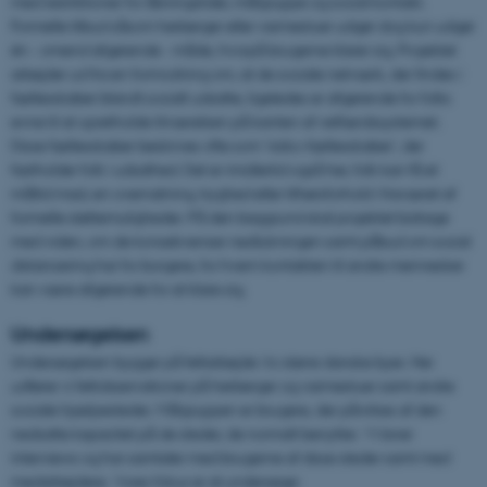
med restriktioner for åbningstider, målgruppe og social kontakt.
Formelle tilbud såsom herberger eller varmestuer udgør dog kun udgør
én - omend afgørende - måde, hvorpå brugerne klarer sig. Projektet
arbejder ud fra en formodning om, at de sociale netværk, der findes i
fællesskaber blandt socialt udsatte, ligeledes er afgørende for folks
evne til at opretholde tilværelsen på kanten af velfærdssystemet.
Disse fællesskaber beskrives ofte som 'risiko-fællesskaber', der
fastholder folk i udsathed. Det er imidlertid også her, folk kan få et
måltid mad, en overnatning, tryghed eller tilhørsforhold i fraværet af
formelle støttemuligheder. På den baggrund skal projektet bidrage
med viden, om de konsekvenser nedlukningen samt påbud om social
distancering har for borgere, for hvem kontakten til andre mennesker
kan være afgørende for at klare sig.
Undersøgelsen
Undersøgelsen bygger på feltarbejde i to større danske byer. Her
udfører vi feltobservationer på herberger og varmestuer samt andre
sociale hjælpesteder. Målgruppen er brugere, der påvirkes af den
nedsatte kapacitet på de steder, de normalt benytter. Vi laver
interviews og har samtaler med brugerne af disse steder samt med
medarbejdere. Vores fokus er at undersøge: