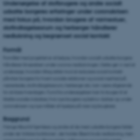
Undersøgelse af stofbrugere og andre socialt
udsatte borgeres erfaringer under coronakrisen
med fokus på, hvordan brugere af varmestuer,
stofindtagelsesrum og herberger håndterer
nedlukning og begrænset social kontakt
Formål
Formålet med projektet er at belyse, hvordan socialt udsatte borgere
håndterer tilværelsen under corona-nedlukningen. Dette gør vi ved at
undersøge, hvordan tiltag rettet mod at reducere social kontakt
påvirker borgere for hvem sociale relationer og social nærhed på
væresteder, stofindtagelsesrum, herberger etc. kan være afgørende
for at klare hverdagen. Fund fra undersøgelsen kan fx bruges til at
tilrette sociale indsatser, hvis nye brugere og behov dukker op under
coronakrisen og nye måder at hjælpe på viser sig brugbare.
Baggrund
Mange tilbud til hjemløse og andre af de mest udsatte borgere falder
under de 'kritiske funktioner', der holder åbent trods nedlukning, men