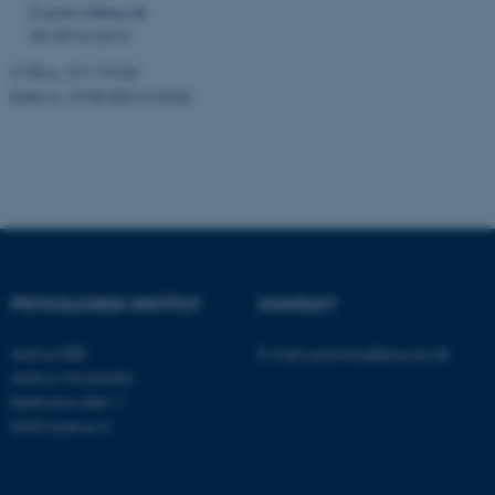
E-post:
crf@au.dk
Tlf.: 8716 5313
CVR nr.: 31119103
EAN-nr.: 5798 000 419636
ASP.NET_SessionId
Microsoft Corporation
.au.dk
JSESSIONID
Oracle Corporation
.au.dk
PSYKOLOGISK INSTITUT
KONTAKT
Aarhus BSS
E-mail:
psykologi@psy.au.dk
Aarhus Universitet
ARRAffinity
Microsoft Corporation
Bartholins Allé 11
.mitstudie.au.dk
8000 Aarhus C