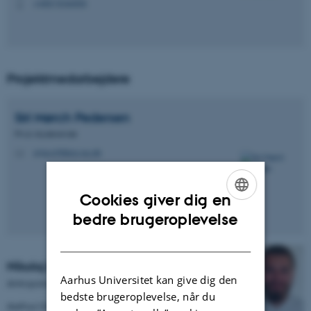
+4551536555
P
Projektmedarbejdere
Siri Mørch
Pedersen
Ph.d.-studerende
smp.crf@psy.au.dk
M
Cookies giver dig en
ENGLISH
bedre brugeroplevelse
DANISH
Nikolaj Mørk Thorsen
Aarhus Universitet kan give dig den
Antropologistuderende
bedste brugeroplevelse, når du
Aarhus Universitet