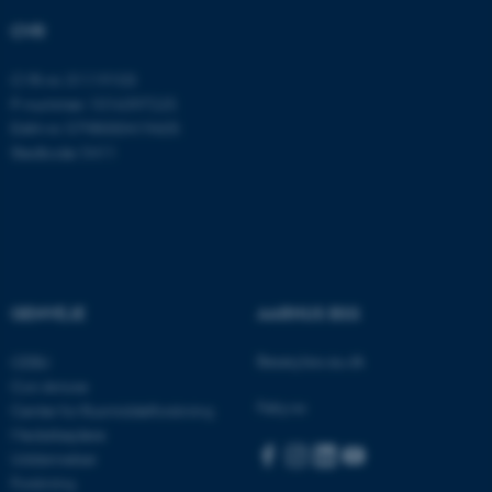
esctx
Microsoft Corporation
CVR
.login.microsoftonline.com
CVR-nr: 31119103
fpc
Microsoft Corporation
login.microsoftonline.com
P-nummer: 1016397225
EAN-nr: 5798000419605
__cf_bm
Cloudflare Inc.
Stedkode: 5411
.pure.au.dk
__cf_bm
Cloudflare Inc.
.linkedin.com
GENVEJE
AARHUS BSS
Besøg bss.au.dk
__cf_bm
CEBU
Cloudflare Inc.
.twitter.com
Con Amore
Følg os:
Center for Rusmiddelforskning
Medarbejdere
Uddannelser
ARRAffinitySameSite
Microsoft Corporation
Forskning
.ofn.au.dk