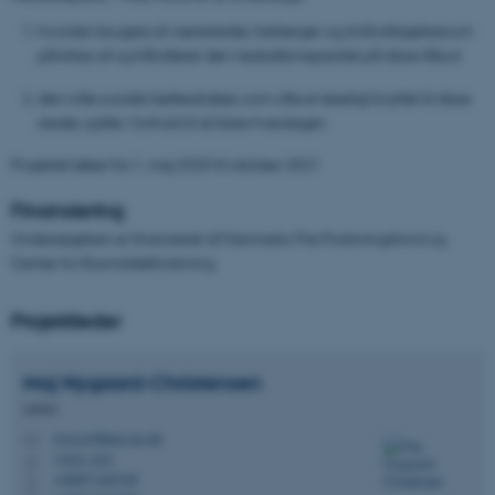
hvordan brugere af væresteder, herberger og stofindtagelsesrum
påvirkes af og håndterer den nedsatte kapacitet på disse tilbud
den rolle sociale fællesskaber, som ofte er løseligt knyttet til disse
steder, spiller i forhold til at klare hverdagen
Projektet løber fra 1. maj 2020 til oktober 2021
Finansiering
Undersøgelsen er finansieret af Danmarks Frie Forskningsfond og
Center for Rusmiddelforskning
Projektleder
Maj
Nygaard-Christensen
Lektor
mnc.crf@psy.au.dk
M
1323, 222
H
+4587165769
P