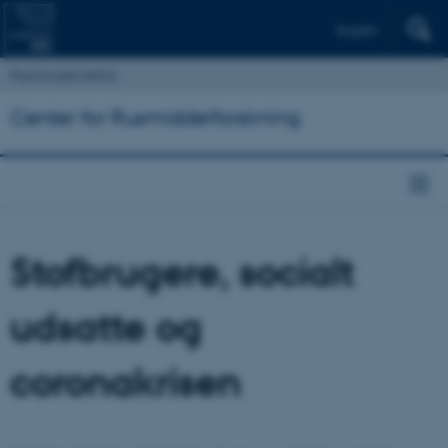
English
Psykologisk Institut
Center for Rusmiddelforskning
Stofbrugere, socialt
udsatte og
coronakrisen