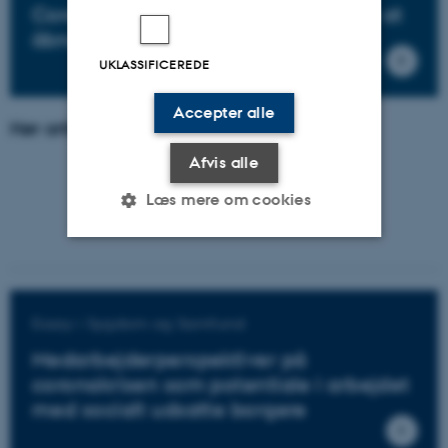
Coronanedlukning var med til både at
åbne og lukke døre for udsatte
UKLASSIFICEREDE
Accepter alle
Hør artiklen som podcast
Afvis alle
Læs mere om cookies
Nødvendige
Statistiske
Marketing
Funktionelle
Uklassificerede
Essay i Sygdom og Samfund
Medarbejderperspektiver på
coronakrisen som potentiale i arbejdet
Nødvendige cookies hjælper
med socialt udsatte borgere
med at gøre hjemmesiden
brugbar ved at aktivere nogle