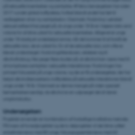
på seksuelle krænkelser og samtykke. #Metoo bevægelsen har siden
2017 vundet global indflydelse, hvilket blandt andet har ført til
vedtagelsen af en ny samtykkelov i Danmark. Forskning i uønsket
seksuel adfærd har peget på, at unge under 18 år er i højere risiko end
voksne for at blive udsat for seksuelle krænkelser. Alligevel er unge
under 18 stadig et underbelyst emne, når det kommer til at forstå de
seksuelle risici, de er udsat for. En af de seksuelle risici, som ofte er
blevet understreget i forskningslitteraturen, relaterer sig til
alkoholforbrug. Her peger flere studier på, at alkohol kan være med til
at komplicere samtykke i seksuelle interaktioner. Forskningen har
primært fokuseret på unge voksne, og der er få undersøgelser, der har
belyst alkoholberuselsens indflydelse på seksuelle interaktioner blandt
unge under 18 år. I Danmark er denne mangel på viden specielt
bemærkelsesværdigt, da alkohol er en udpræget del af dansk
ungdomskultur.
Undersøgelsen
Projektet anvender en kombination af forskellige kvalitative metoder.
På tværs af hovedprojektet og de to delprojekter vil der blive udført
enkeltinterviews med 80 unge, fokusgruppeinterviews med 60