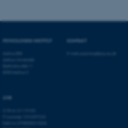
fe_typo_user
Typo3 Association
.au.dk
PSYKOLOGISK INSTITUT
KONTAKT
Aarhus BSS
E-mail:
psykologi@psy.au.dk
Aarhus Universitet
Bartholins Allé 11
8000 Aarhus C
ASP.NET_SessionId
Microsoft Corporation
.au.dk
CVR
CVR-nr: 31119103
P-nummer: 1016397225
JSESSIONID
Oracle Corporation
.au.dk
EAN-nr: 5798000419605