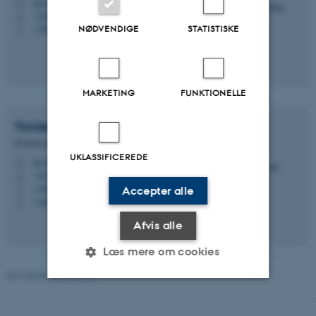
gh.crf@psy.au.dk
M
1322, 211
H
NØDVENDIGE
STATISTISKE
+4521335482
P
MARKETING
FUNKTIONELLE
Torsten
Kolind
Professor
UKLASSIFICEREDE
tk.crf@psy.au.dk
M
1323, 218
H
+4587165767
P
Accepter alle
+4551240570
P
Afvis alle
Læs mere om cookies
Revideret 01.06.2026
Nødvendige
Statistiske
Marketing