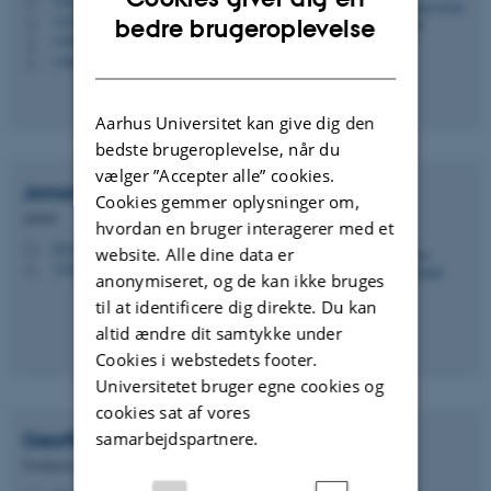
M
ENGLISH
1322
H
bedre brugeroplevelse
+4587165331
P
DANISH
+4530241101
P
Aarhus Universitet kan give dig den
bedste brugeroplevelse, når du
vælger ”Accepter alle” cookies.
Jonas Strandholdt
Bach
Cookies gemmer oplysninger om,
Lektor
hvordan en bruger interagerer med et
jsb.crf@psy.au.dk
M
website. Alle dine data er
1322
H
anonymiseret, og de kan ikke bruges
til at identificere dig direkte. Du kan
altid ændre dit samtykke under
Cookies i webstedets footer.
Universitetet bruger egne cookies og
cookies sat af vores
Geoffrey
Hunt
samarbejdspartnere.
Professor