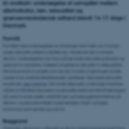
En kvalitativ undersøgelse af samspillet mellem
alkoholkultur, køn, seksualitet og
grænseoverskridende adfærd blandt 14-17-årige i
Danmark.
Formål
Formålet med undersøgelsen er at bidrage med viden om, hvordan
unges seksuelle adfærd udspiller sig, i situationer der involverer
alkohol. Undersøgelsen har fokus på kønnede seksuelle praksisser og
grænser for samtykke. Indlejret i projektet er desuden to delprojekter.
Det ene er et ph.d.-projekt, som ser på, hvordan unge bruger sociale
medier til at udveksle tekstbeskeder og billeder i berusede seksuelle
situationer.
Læs mere her
. Det andet delprojekt undersøger forældres
måder at håndtere beruselse og seksuelle relationer blandt teenagere
på, samt hvordan regler, anbefalinger og forebyggelsesinitiativer på
alkohol- og seksualområdet implementeres lokalt i udvalgte
kommuner samt ændre sig over tid.
Baggrund
I Danmark, såvel som i udlandet, er der for nyligt kommet et øget fokus