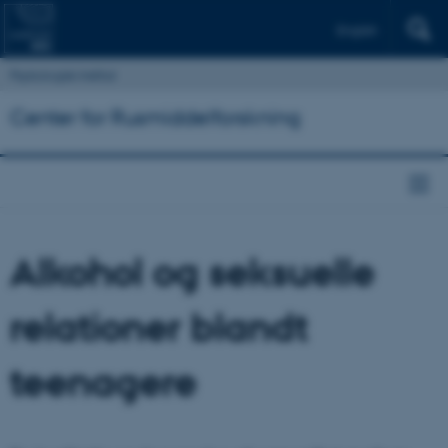
English
Psykologisk Institut
Center for Rusmiddelforskning
Alkohol og seksuelle
relationer blandt
teenagere