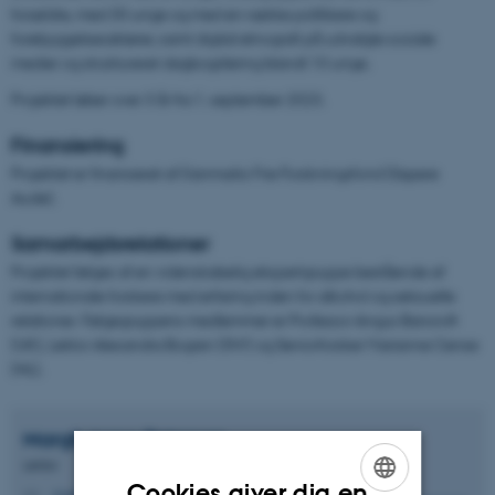
forældre, med 30 unge og med en række politikere og
forebyggelsesaktører, samt digital etnografi på udvalgte sociale
medier og struktureret dagbogsføring blandt 10 unge.
Projektet løber over 3 år fra 1. september 2023.
Finansiering
Projektet er finansieret af Danmarks Frie Forskningsfond (Sapere
Aude).
Samarbejdsrelationer
Projektet følges af en videnskabelig ekspertgruppe bestående af
internationale forskere med erfaring inden for alkohol og seksuelle
relationer. Følgegruppens medlemmer er Professor Angus Bancroft
(UK), Lektor Alexandra Bogren (SW) og Seniorforsker Marianne Cense
(NL).
Margit Anne
Petersen
Lektor
Cookies giver dig en
map.crf@psy.au.dk