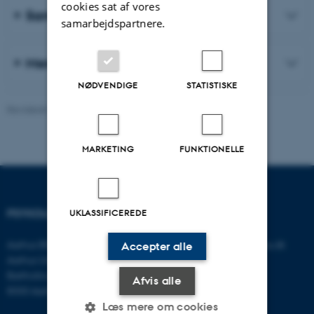
cookies sat af vores
Samarbejde
samarbejdspartnere.
Mere om vores arbejde
NØDVENDIGE
STATISTISKE
Revideret 06.08.2026
-
Psykologisk Institut
MARKETING
FUNKTIONELLE
PSYKOLOGISK INSTITUT
KONTAKT
UKLASSIFICEREDE
Aarhus BSS
E-mail:
psykologi@psy.au.dk
Accepter alle
Aarhus Universitet
Bartholins Allé 11
Afvis alle
8000 Aarhus C
Læs mere om cookies