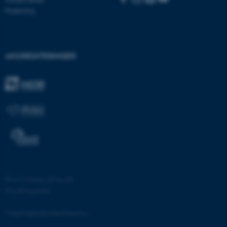
.au.dk
Forskning
fe_typo_user
Typo3 Association
AKKREDITERINGER
.au.dk
©
—
Cookies på au.dk
Privatlivspolitik
ASP.NET_SessionId
Microsoft Corporation
.au.dk
Tilgængelighedserklæring