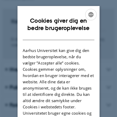
Cookies giver dig en
Kontakt
ENGLISH
bedre brugeroplevelse
DANISH
Er du interesseret i at høre mere om forskningsenheden og
vores aktiviteter, er du meget velkommen til at kontakte:
Aarhus Universitet kan give dig den
bedste brugeroplevelse, når du
vælger ”Accepter alle” cookies.
Hvem er vi?
Cookies gemmer oplysninger om,
hvordan en bruger interagerer med et
website. Alle dine data er
Publikationer
anonymiseret, og de kan ikke bruges
til at identificere dig direkte. Du kan
altid ændre dit samtykke under
Forskningsprojekter og fondsmidler
Cookies i webstedets footer.
Universitetet bruger egne cookies og