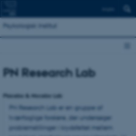
English
Psykologisk Institut
PN Research Lab
Placebo & Nocebo Lab
PN Research Lab er en gruppe af
tværfaglige forskere, der undersøger
problemstillinger i krydsfeltet mellem