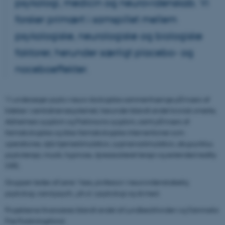
psykologi, medicin og neurovidenskab. Vi
forsker primært i samspillet mellem
psykologiske, neurologiske og biologiske
faktorer, herunder særligt placebo- og
noceboeffekter.
Vi undersøger psyko-neuro-biologiske sammenhænge på tværs af
lidelser i centralnervesystemet, herunder blandt andet kronisk smerte,
Alzheimers sygdom og Parkinsons sygdom, samt på tværs af
farmakologiske og ikke-farmakologiske interventioner som
operationer, dyb hjernestimulation, rygmarvsstimulation, akupunktur,
psykoterapi, musik, hypnose, dyreassisteret terapi og extended reality
(XR).
Gruppen ledes af Lene Vase, professor i neurovidenskabelig
psykologi, cand.psych., ph.d. i psykologi og dr.med.
Projekterne finansieres blandt andet af Lundbeckfonden og Danmarks
Frie Forskningsfond.