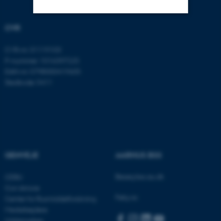
CVR
Nødvendige
Statistiske
Marketing
CVR-nr: 31119103
Funktionelle
Uklassificerede
P-nummer: 1016397225
EAN-nr: 5798000419605
Stedkode: 5411
Nødvendige cookies hjælper
med at gøre hjemmesiden
brugbar ved at aktivere nogle
grundlæggende funktioner
som navigation mm.
Hjemmesiden kan ikke
GENVEJE
AARHUS BSS
fungerer uden disse cookies.
Besøg bss.au.dk
CEBU
Con Amore
Følg os:
Center for Rusmiddelforskning
Navn
Udbyder / Domæne
Medarbejdere
Uddannelser
be_typo_user
TYPO3 Association