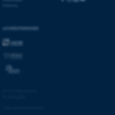
.au.dk
Forskning
fe_typo_user
Typo3 Association
AKKREDITERINGER
.au.dk
©
—
Cookies på au.dk
Privatlivspolitik
ASP.NET_SessionId
Microsoft Corporation
.au.dk
Tilgængelighedserklæring