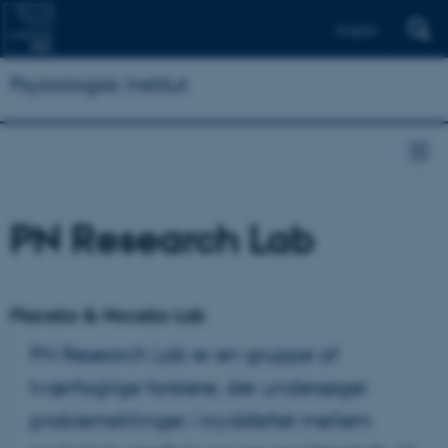
English
Psykologisk Institut
PN Research Lab
Placebo & Nocebo Lab
PN Research Lab er en gruppe af
tværfaglige forskere, der undersøger
problemstillinger i krydsfeltet mellem