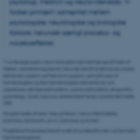
psykologi, medicin og neurovidenskab. Vi
forsker primært i samspillet mellem
psykologiske, neurologiske og biologiske
faktorer, herunder særligt placebo- og
noceboeffekter.
Vi undersøger psyko-neuro-biologiske sammenhænge på tværs af
lidelser i centralnervesystemet, herunder blandt andet kronisk smerte,
Alzheimers sygdom og Parkinsons sygdom, samt på tværs af
farmakologiske og ikke-farmakologiske interventioner som
operationer, dyb hjernestimulation, rygmarvsstimulation, akupunktur,
psykoterapi, musik, hypnose, dyreassisteret terapi og extended reality
(XR).
Gruppen ledes af Lene Vase, professor i neurovidenskabelig
psykologi, cand.psych., ph.d. i psykologi og dr.med.
Projekterne finansieres blandt andet af Lundbeckfonden og Danmarks
Frie Forskningsfond.