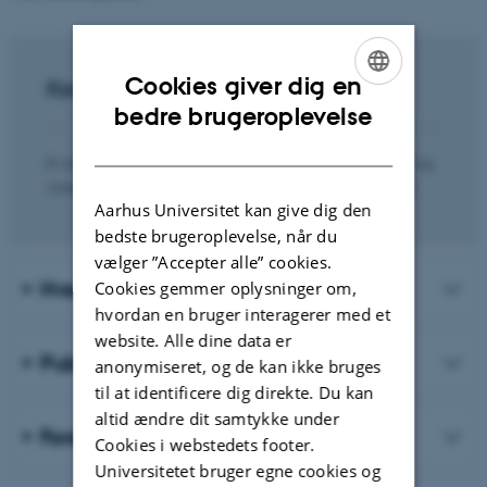
Cookies giver dig en
Kontakt
ENGLISH
bedre brugeroplevelse
DANISH
Er du interesseret i at høre mere om forskningsenheden og
vores aktiviteter, er du meget velkommen til at kontakte:
Aarhus Universitet kan give dig den
bedste brugeroplevelse, når du
vælger ”Accepter alle” cookies.
Hvem er vi?
Cookies gemmer oplysninger om,
hvordan en bruger interagerer med et
website. Alle dine data er
Publikationer
anonymiseret, og de kan ikke bruges
til at identificere dig direkte. Du kan
altid ændre dit samtykke under
Forskningsprojekter og fondsmidler
Cookies i webstedets footer.
Universitetet bruger egne cookies og