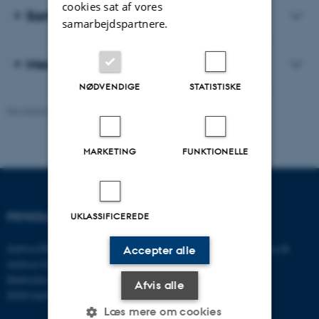
cookies sat af vores
Samarbejde
samarbejdspartnere.
Mere om vores arbejde
NØDVENDIGE
STATISTISKE
Revideret 06.08.2026
-
Psykologisk Institut
MARKETING
FUNKTIONELLE
PSYKOLOGISK INSTITUT
KONTAKT
UKLASSIFICEREDE
Aarhus BSS
E-mail:
psykologi@psy.au.dk
Accepter alle
Aarhus Universitet
Bartholins Allé 11
Afvis alle
8000 Aarhus C
Læs mere om cookies