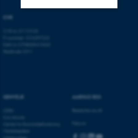
CVR
Nødvendige
Statistiske
Marketing
CVR-nr: 31119103
Funktionelle
Uklassificerede
P-nummer: 1016397225
EAN-nr: 5798000419605
Stedkode: 5411
Nødvendige cookies hjælper
med at gøre hjemmesiden
brugbar ved at aktivere nogle
grundlæggende funktioner
som navigation mm.
Hjemmesiden kan ikke
GENVEJE
AARHUS BSS
fungerer uden disse cookies.
Besøg bss.au.dk
CEBU
Con Amore
Følg os:
Center for Rusmiddelforskning
Navn
Udbyder / Domæne
Medarbejdere
Uddannelser
be_typo_user
TYPO3 Association